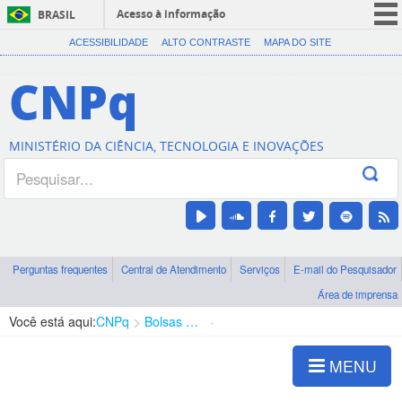
Acesso à informação
BRASIL
CORONAVÍRUS (COVID-19)
ACESSIBILIDADE
ALTO CONTRASTE
MAPA DO SITE
Participe
CNPq
Serviços
Legislação
MINISTÉRIO DA CIÊNCIA, TECNOLOGIA E INOVAÇÕES
Canais
Perguntas frequentes
Central de Atendimento
Serviços
E-mail do Pesquisador
Área de imprensa
Você está aqui:
CNPq
Bolsas e Auxílios Vigentes
Projetos de Pesquisa
MENU