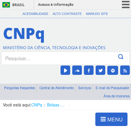
Acesso à informação
BRASIL
CORONAVÍRUS (COVID-19)
ACESSIBILIDADE
ALTO CONTRASTE
MAPA DO SITE
Participe
CNPq
Serviços
Legislação
MINISTÉRIO DA CIÊNCIA, TECNOLOGIA E INOVAÇÕES
Canais
Perguntas frequentes
Central de Atendimento
Serviços
E-mail do Pesquisador
Área de imprensa
Você está aqui:
CNPq
Bolsas e Auxílios Vigentes
Projetos de Pesquisa
MENU