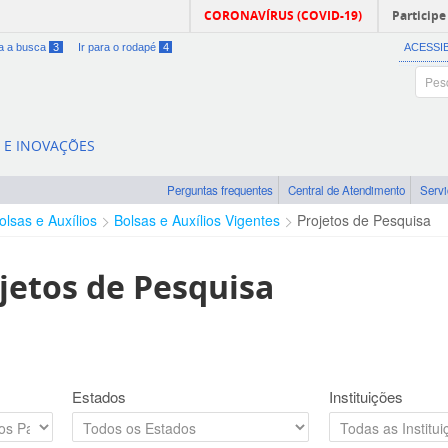
CORONAVÍRUS (COVID-19)
Participe
ra a busca
3
Ir para o rodapé
4
ACESSI
A E INOVAÇÕES
Perguntas frequentes
Central de Atendimento
Serv
olsas e Auxílios
Bolsas e Auxílios Vigentes
Projetos de Pesquisa
jetos de Pesquisa
Estados
Instituições