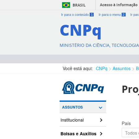
Acesso à informação
BRASIL
Ir para o conteúdo
1
Ir para o menu
2
Ir pa
CNPq
MINISTÉRIO DA CIÊNCIA, TECNOLOGI
Você está aqui:
CNPq
Assuntos
B
Pro
ASSUNTOS
Institucional
País
Bolsas e Auxílios