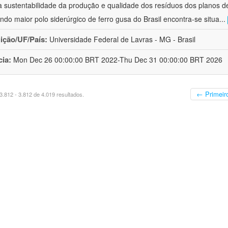
 sustentabilidade da produção e qualidade dos resíduos dos planos 
ndo maior polo siderúrgico de ferro gusa do Brasil encontra-se situa
...
uição/UF/País:
Universidade Federal de Lavras - MG - Brasil
cia:
Mon Dec 26 00:00:00 BRT 2022-Thu Dec 31 00:00:00 BRT 2026
← Primeir
.812 - 3.812 de 4.019 resultados.