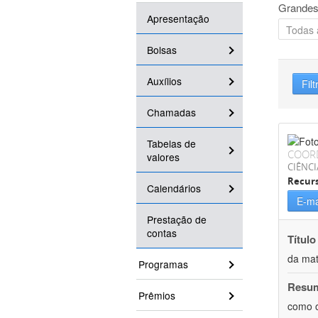
Grandes
Apresentação
Bolsas
Auxílios
Filt
Chamadas
Tabelas de
COOR
valores
CIÊNCI
Recurs
Calendários
E-ma
Prestação de
contas
Título
da mat
Programas
Resu
Prêmios
como o