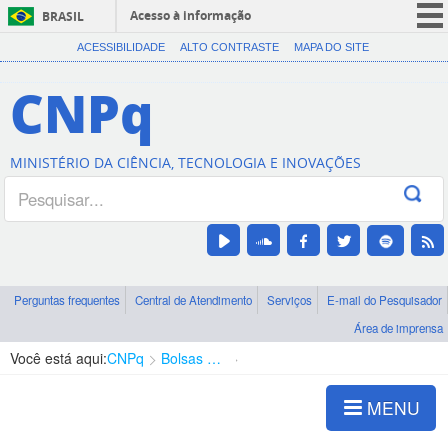
Acesso à informação
BRASIL
CORONAVÍRUS (COVID-19)
ACESSIBILIDADE
ALTO CONTRASTE
MAPA DO SITE
Participe
CNPq
Serviços
Legislação
MINISTÉRIO DA CIÊNCIA, TECNOLOGIA E INOVAÇÕES
Canais
Perguntas frequentes
Central de Atendimento
Serviços
E-mail do Pesquisador
Área de imprensa
Você está aqui:
CNPq
Bolsas e Auxílios Vigentes
Projetos de Pesquisa
MENU