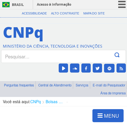
Acesso à informação
BRASIL
CORONAVÍRUS (COVID-19)
ACESSIBILIDADE
ALTO CONTRASTE
MAPA DO SITE
Participe
CNPq
Serviços
Legislação
MINISTÉRIO DA CIÊNCIA, TECNOLOGIA E INOVAÇÕES
Canais
Perguntas frequentes
Central de Atendimento
Serviços
E-mail do Pesquisador
Área de imprensa
Você está aqui:
CNPq
Bolsas e Auxílios Vigentes
Projetos de Pesquisa
MENU