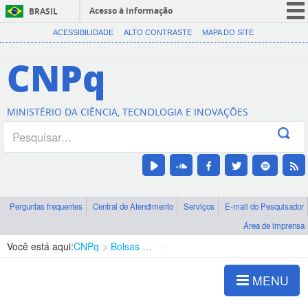
Acesso à informação
BRASIL
CORONAVÍRUS (COVID-19)
ACESSIBILIDADE
ALTO CONTRASTE
MAPA DO SITE
Participe
CNPq
Serviços
Legislação
MINISTÉRIO DA CIÊNCIA, TECNOLOGIA E INOVAÇÕES
Canais
Perguntas frequentes
Central de Atendimento
Serviços
E-mail do Pesquisador
Área de imprensa
Você está aqui:
CNPq
Bolsas e Auxílios Vigentes
Projetos de Pesquisa
MENU