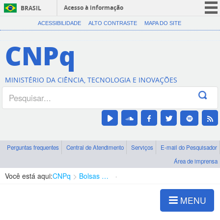
Acesso à informação
BRASIL
CORONAVÍRUS (COVID-19)
ACESSIBILIDADE
ALTO CONTRASTE
MAPA DO SITE
Participe
CNPq
Serviços
Legislação
MINISTÉRIO DA CIÊNCIA, TECNOLOGIA E INOVAÇÕES
Canais
Perguntas frequentes
Central de Atendimento
Serviços
E-mail do Pesquisador
Área de imprensa
Você está aqui:
CNPq
Bolsas e Auxílios Vigentes
Projetos de Pesquisa
MENU