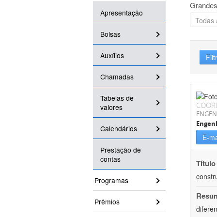
Grandes
Apresentação
Bolsas
Auxílios
Filt
Chamadas
Tabelas de
COOR
valores
ENGEN
Engenh
Calendários
E-ma
Prestação de
contas
Título
constr
Programas
Resu
Prêmios
difere