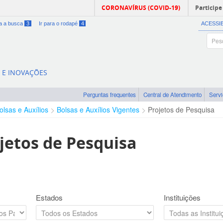
CORONAVÍRUS (COVID-19)
Participe
ra a busca
3
Ir para o rodapé
4
ACESSI
A E INOVAÇÕES
Perguntas frequentes
Central de Atendimento
Serv
olsas e Auxílios
Bolsas e Auxílios Vigentes
Projetos de Pesquisa
jetos de Pesquisa
Estados
Instituições