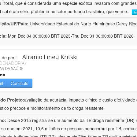
 litoral, que é considerada uma espécie exótica invasora com grande
l-sol é um sério problema no setor portuário brasileiro, que vem e
...
le
uição/UF/País:
Universidade Estadual do Norte Fluminense Darcy Ribeir
cia:
Mon Dec 04 00:00:00 BRT 2023-Thu Dec 31 00:00:00 BRT 2026
Afranio Lineu Kritski
DENADOR(A)
AS DA SAÚDE
ina
il
Currículo
 do Projeto:
avaliação da acurácia, impacto clínico e custo efetividad
stico precoce e monitoramento de tb droga resistente
mo:
Desde 2015 registra-se um aumento da TB droga resistente (DR) 
-se que em 2021, 10,6 milhões de pessoas adoeceram por TB, cerca
istente à rifampicina (TB-RR), das quais 78% tinham TB multirresist