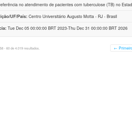
eferência no atendimento de pacientes com tuberculose (TB) no Esta
uição/UF/País:
Centro Universitário Augusto Motta - RJ - Brasil
cia:
Tue Dec 05 00:00:00 BRT 2023-Thu Dec 31 00:00:00 BRT 2026
← Primeir
8 - 60 de 4.019 resultados.