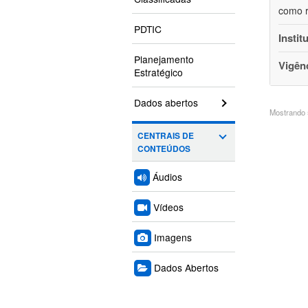
como r
PDTIC
Instit
Planejamento
Vigên
Estratégico
Dados abertos
Mostrando 5
CENTRAIS DE
CONTEÚDOS
Áudios
Vídeos
Imagens
Dados Abertos