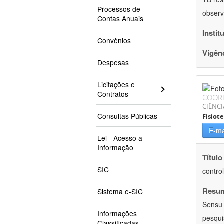
Processos de
observ
Contas Anuais
Instit
Convênios
Vigên
Despesas
Licitações e
Contratos
COOR
CIÊNCI
Consultas Públicas
Fisiot
E-ma
Lei - Acesso a
Informação
Título
SIC
contro
Resu
Sistema e-SIC
Sensu 
Informações
pesqui
Classificadas