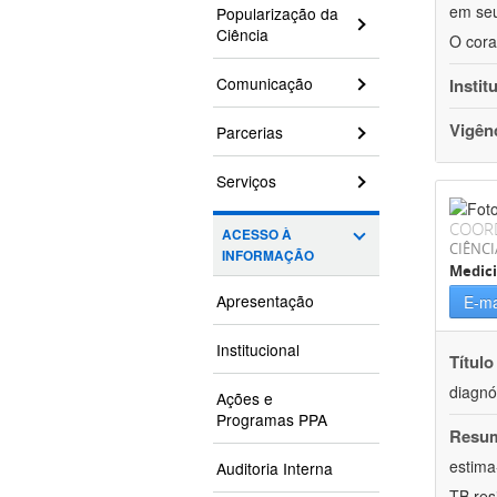
em seu
Popularização da
Ciência
O cora
Comunicação
Instit
Vigên
Parcerias
Serviços
COOR
ACESSO À
CIÊNCI
INFORMAÇÃO
Medic
Apresentação
E-ma
Institucional
Título
diagnó
Ações e
Programas PPA
Resu
estima
Auditoria Interna
TB res