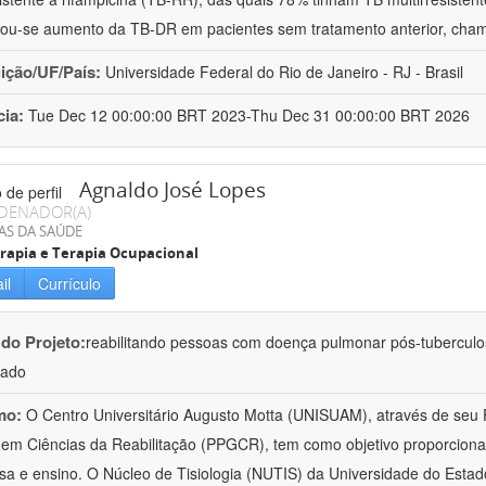
ou-se aumento da TB-DR em pacientes sem tratamento anterior, cha
uição/UF/País:
Universidade Federal do Rio de Janeiro - RJ - Brasil
cia:
Tue Dec 12 00:00:00 BRT 2023-Thu Dec 31 00:00:00 BRT 2026
Agnaldo José Lopes
DENADOR(A)
AS DA SAÚDE
erapia e Terapia Ocupacional
il
Currículo
 do Projeto:
reabilitando pessoas com doença pulmonar pós-tubercul
lado
mo:
O Centro Universitário Augusto Motta (UNISUAM), através de seu
em Ciências da Reabilitação (PPGCR), tem como objetivo proporcionar 
sa e ensino. O Núcleo de Tisiologia (NUTIS) da Universidade do Estad