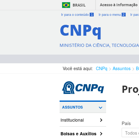
Acesso à informação
BRASIL
Ir para o conteúdo
1
Ir para o menu
2
Ir pa
CNPq
MINISTÉRIO DA CIÊNCIA, TECNOLOGI
Você está aqui:
CNPq
Assuntos
B
Pro
ASSUNTOS
Institucional
País
Bolsas e Auxílios