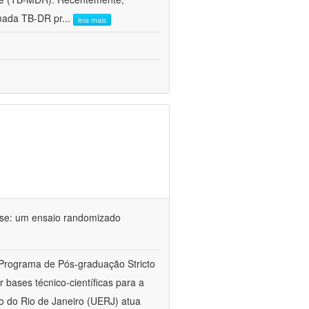
mada TB-DR pr
...
leia mais
ose: um ensaio randomizado
 Programa de Pós-graduação Stricto
bases técnico-científicas para a
o do Rio de Janeiro (UERJ) atua