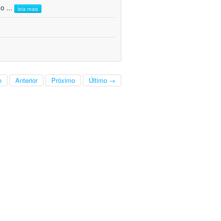
do
...
leia mais
o
Anterior
Próximo
Último →