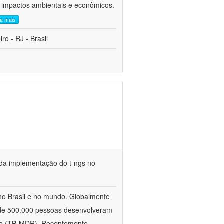
s impactos ambientais e econômicos.
ia mais
o - RJ - Brasil
e da implementação do t-ngs no
no Brasil e no mundo. Globalmente
 de 500.000 pessoas desenvolveram
ente (TB-MDR). Recentemente,