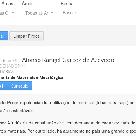
 Áreas
Áreas
Busca
rar
Limpar Filtros
Afonso Rangel Garcez de Azevedo
DENADOR(A)
HARIAS
aria de Materiais e Metalúrgica
il
Currículo
 do Projeto:
potencial de reutilização do coral-sol (tubastraea spp.) n
ução sustentáveis
mo:
A indústria da construção civil vem demandando cada vez mais de
ntes materiais. Por outro lado, há atualmente no país uma grande dispe