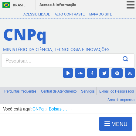
Acesso à informação
BRASIL
CORONAVÍRUS (COVID-19)
ACESSIBILIDADE
ALTO CONTRASTE
MAPA DO SITE
Participe
CNPq
Serviços
Legislação
MINISTÉRIO DA CIÊNCIA, TECNOLOGIA E INOVAÇÕES
Canais
Perguntas frequentes
Central de Atendimento
Serviços
E-mail do Pesquisador
Área de imprensa
Você está aqui:
CNPq
Bolsas e Auxílios Vigentes
Projetos de Pesquisa
MENU