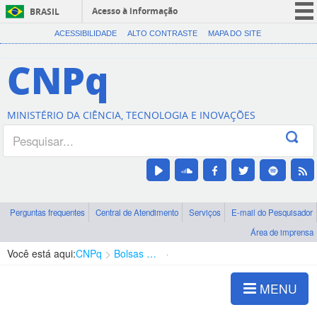
Acesso à informação
BRASIL
CORONAVÍRUS (COVID-19)
ACESSIBILIDADE
ALTO CONTRASTE
MAPA DO SITE
Participe
CNPq
Serviços
Legislação
MINISTÉRIO DA CIÊNCIA, TECNOLOGIA E INOVAÇÕES
Canais
Perguntas frequentes
Central de Atendimento
Serviços
E-mail do Pesquisador
Área de imprensa
Você está aqui:
CNPq
Bolsas e Auxílios Vigentes
Projetos de Pesquisa
MENU