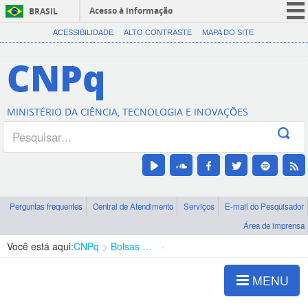
Acesso à informação
BRASIL
CORONAVÍRUS (COVID-19)
ACESSIBILIDADE
ALTO CONTRASTE
MAPA DO SITE
Participe
CNPq
Serviços
Legislação
MINISTÉRIO DA CIÊNCIA, TECNOLOGIA E INOVAÇÕES
Canais
Perguntas frequentes
Central de Atendimento
Serviços
E-mail do Pesquisador
Área de imprensa
Você está aqui:
CNPq
Bolsas e Auxílios Vigentes
Projetos de Pesquisa
MENU