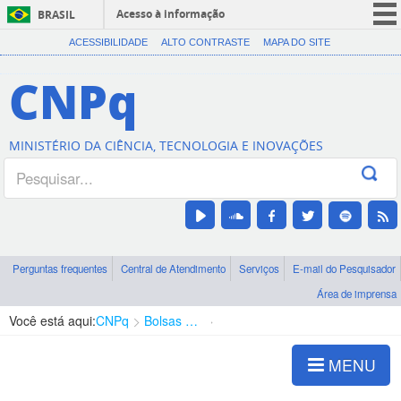
Acesso à informação
BRASIL
CORONAVÍRUS (COVID-19)
ACESSIBILIDADE
ALTO CONTRASTE
MAPA DO SITE
Participe
CNPq
Serviços
Legislação
MINISTÉRIO DA CIÊNCIA, TECNOLOGIA E INOVAÇÕES
Canais
Perguntas frequentes
Central de Atendimento
Serviços
E-mail do Pesquisador
Área de imprensa
Você está aqui:
CNPq
Bolsas e Auxílios Vigentes
Projetos de Pesquisa
MENU