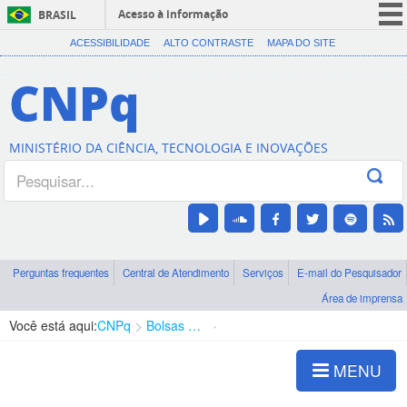
Acesso à informação
BRASIL
CORONAVÍRUS (COVID-19)
ACESSIBILIDADE
ALTO CONTRASTE
MAPA DO SITE
Participe
CNPq
Serviços
Legislação
MINISTÉRIO DA CIÊNCIA, TECNOLOGIA E INOVAÇÕES
Canais
Perguntas frequentes
Central de Atendimento
Serviços
E-mail do Pesquisador
Área de imprensa
Você está aqui:
CNPq
Bolsas e Auxílios Vigentes
Projetos de Pesquisa
MENU