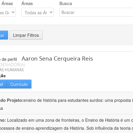
 Áreas
Áreas
Busca
rar
Limpar Filtros
Aaron Sena Cerqueira Reis
DENADOR(A)
IAS HUMANAS
ção
il
Currículo
 do Projeto:
ensino de história para estudantes surdos: uma proposta i
ca
mo:
Localizado em uma zona de fronteiras, o Ensino de História é um
ocessos de ensino-aprendizagem da História. Sob influência da teoria d