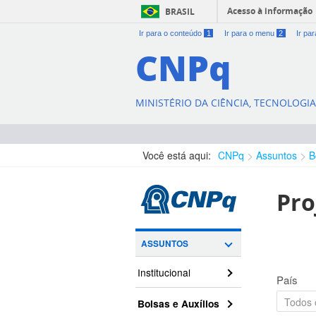
Acesso à informação
BRASIL
Ir para o conteúdo
1
Ir para o menu
2
Ir pa
CNPq
MINISTÉRIO DA CIÊNCIA, TECNOLOGI
Você está aqui:
CNPq
Assuntos
B
Pro
ASSUNTOS
Institucional
País
Bolsas e Auxílios