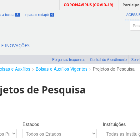
CORONAVÍRUS (COVID-19)
Participe
ra a busca
3
Ir para o rodapé
4
ACESSI
A E INOVAÇÕES
Perguntas frequentes
Central de Atendimento
Serv
olsas e Auxílios
Bolsas e Auxílios Vigentes
Projetos de Pesquisa
jetos de Pesquisa
Estados
Instituições