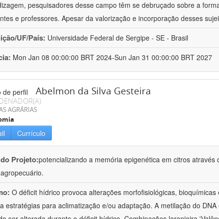
izagem, pesquisadores desse campo têm se debruçado sobre a formaç
ntes e professores. Apesar da valorização e incorporação desses sujei
uição/UF/País:
Universidade Federal de Sergipe - SE - Brasil
cia:
Mon Jan 08 00:00:00 BRT 2024-Sun Jan 31 00:00:00 BRT 2027
Abelmon da Silva Gesteira
DENADOR(A)
AS AGRÁRIAS
omia
il
Currículo
 do Projeto:
potencializando a memória epigenética em citros através d
o agropecuário.
mo:
O déficit hídrico provoca alterações morfofisiológicas, bioquímica
 a estratégias para aclimatização e/ou adaptação. A metilação do DNA 
o ser alterada durante o déficit hídrico. Combinações laranjeira 'Valên