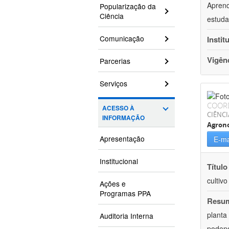
Aprend
Popularização da
Ciência
estuda
Comunicação
Instit
Vigên
Parcerias
Serviços
COOR
ACESSO À
CIÊNCI
INFORMAÇÃO
Agron
Apresentação
E-ma
Institucional
Título
cultiv
Ações e
Programas PPA
Resu
planta
Auditoria Interna
podend