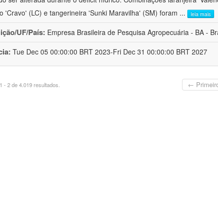
ro 'Cravo' (LC) e tangerineira 'Sunki Maravilha' (SM) foram
...
leia mais
uição/UF/País:
Empresa Brasileira de Pesquisa Agropecuária - BA - Bra
cia:
Tue Dec 05 00:00:00 BRT 2023-Fri Dec 31 00:00:00 BRT 2027
← Primeir
 - 2 de 4.019 resultados.