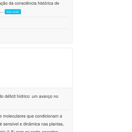
ão da consciência histórica de
...
leia mais
o déficit hídrico: um avanço no
s e moleculares que condicionam a
é sensível e dinâmica nas plantas,
cia' (LA) com os porta-enxertos