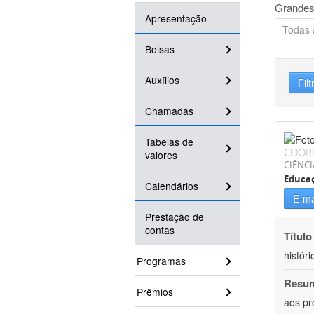
Grandes
Apresentação
Bolsas
Auxílios
Filt
Chamadas
Tabelas de
COOR
valores
CIÊNC
Educa
Calendários
E-ma
Prestação de
contas
Título
históri
Programas
Resu
Prêmios
aos pr