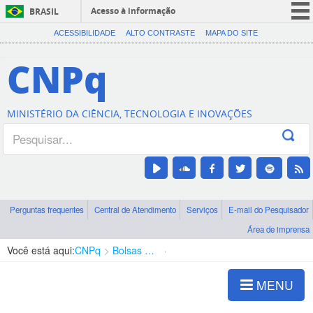
Acesso à informação
BRASIL
CORONAVÍRUS (COVID-19)
ACESSIBILIDADE
ALTO CONTRASTE
MAPA DO SITE
Participe
CNPq
Serviços
Legislação
MINISTÉRIO DA CIÊNCIA, TECNOLOGIA E INOVAÇÕES
Canais
Perguntas frequentes
Central de Atendimento
Serviços
E-mail do Pesquisador
Área de imprensa
Você está aqui:
CNPq
Bolsas e Auxílios Vigentes
Projetos de Pesquisa
MENU