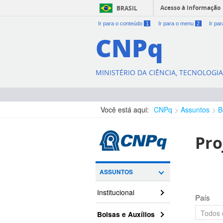
Acesso à informação
BRASIL
Ir para o conteúdo
1
Ir para o menu
2
Ir pa
CNPq
MINISTÉRIO DA CIÊNCIA, TECNOLOGI
Você está aqui:
CNPq
Assuntos
B
Pro
ASSUNTOS
Institucional
País
Bolsas e Auxílios