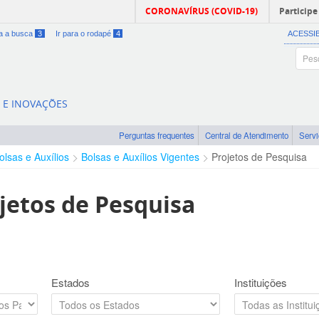
CORONAVÍRUS (COVID-19)
Participe
ra a busca
3
Ir para o rodapé
4
ACESSI
A E INOVAÇÕES
Perguntas frequentes
Central de Atendimento
Serv
olsas e Auxílios
Bolsas e Auxílios Vigentes
Projetos de Pesquisa
jetos de Pesquisa
Estados
Instituições