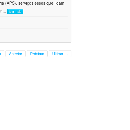
ria (APS), serviços esses que lidam
 n
...
leia mais
o
Anterior
Próximo
Último →