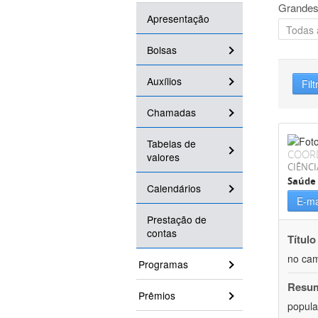
Grandes
Apresentação
Bolsas
Auxílios
Filt
Chamadas
Tabelas de
COOR
valores
CIÊNCI
Saúde 
Calendários
E-ma
Prestação de
contas
Título
no cam
Programas
Resu
Prêmios
popula