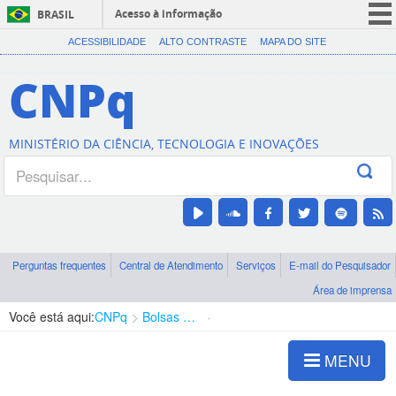
Acesso à informação
BRASIL
CORONAVÍRUS (COVID-19)
ACESSIBILIDADE
ALTO CONTRASTE
MAPA DO SITE
Participe
CNPq
Serviços
Legislação
MINISTÉRIO DA CIÊNCIA, TECNOLOGIA E INOVAÇÕES
Canais
Perguntas frequentes
Central de Atendimento
Serviços
E-mail do Pesquisador
Área de imprensa
Você está aqui:
CNPq
Bolsas e Auxílios Vigentes
Projetos de Pesquisa
MENU