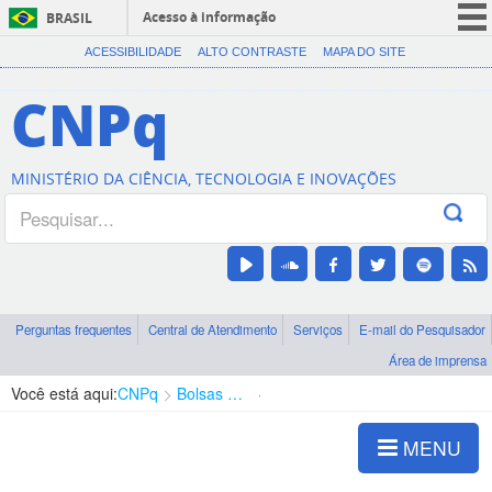
Acesso à informação
BRASIL
CORONAVÍRUS (COVID-19)
ACESSIBILIDADE
ALTO CONTRASTE
MAPA DO SITE
Participe
CNPq
Serviços
Legislação
MINISTÉRIO DA CIÊNCIA, TECNOLOGIA E INOVAÇÕES
Canais
Perguntas frequentes
Central de Atendimento
Serviços
E-mail do Pesquisador
Área de imprensa
Você está aqui:
CNPq
Bolsas e Auxílios Vigentes
Projetos de Pesquisa
MENU