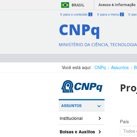
Acesso à informação
BRASIL
Ir para o conteúdo
1
Ir para o menu
2
Ir pa
CNPq
MINISTÉRIO DA CIÊNCIA, TECNOLOGI
Você está aqui:
CNPq
Assuntos
B
Pro
ASSUNTOS
Institucional
País
Bolsas e Auxílios