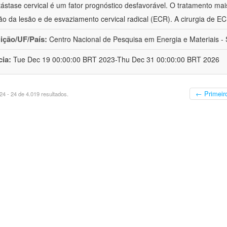
ástase cervical é um fator prognóstico desfavorável. O tratamento mai
o da lesão e de esvaziamento cervical radical (ECR). A cirurgia de E
uição/UF/País:
Centro Nacional de Pesquisa em Energia e Materiais - S
cia:
Tue Dec 19 00:00:00 BRT 2023-Thu Dec 31 00:00:00 BRT 2026
← Primeir
4 - 24 de 4.019 resultados.