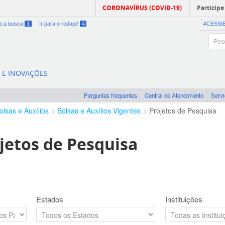
CORONAVÍRUS (COVID-19)
Participe
ra a busca
3
Ir para o rodapé
4
ACESSI
A E INOVAÇÕES
Perguntas frequentes
Central de Atendimento
Serv
olsas e Auxílios
Bolsas e Auxílios Vigentes
Projetos de Pesquisa
jetos de Pesquisa
Estados
Instituições