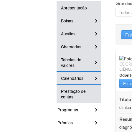
Grandes
Apresentação
Bolsas
Auxílios
Filt
Chamadas
Tabelas de
COOR
valores
CIÊNCI
Odont
Calendários
E-ma
Prestação de
contas
Título
clínic
Programas
Resu
Prêmios
diagnó