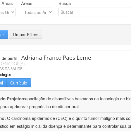
 Áreas
Áreas
Busca
rar
Limpar Filtros
Adriana Franco Paes Leme
DENADOR(A)
AS DA SAÚDE
ologia
il
Currículo
 do Projeto:
capacitação de dispositivos baseados na tecnologia de b
a para aprimorar prognóstico de câncer oral
mo:
O carcinoma epidermóide (CEC) é o quinto tumor maligno mais c
stico em estágio inicial da doença é determinante para controlar sua