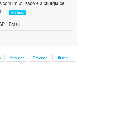
s comum utilizado é a cirurgia de
CR
...
leia mais
P - Brasil
o
Anterior
Próximo
Último →