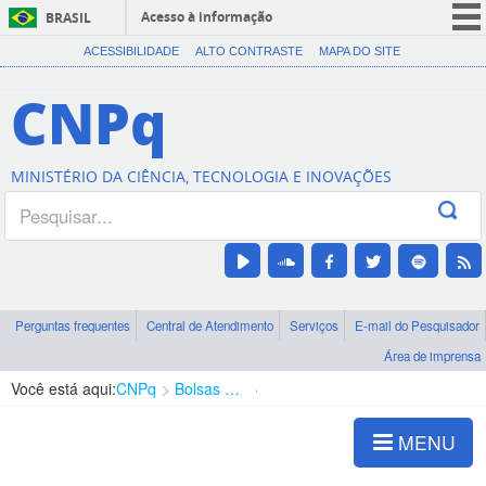
Acesso à informação
BRASIL
CORONAVÍRUS (COVID-19)
ACESSIBILIDADE
ALTO CONTRASTE
MAPA DO SITE
Participe
CNPq
Serviços
Legislação
MINISTÉRIO DA CIÊNCIA, TECNOLOGIA E INOVAÇÕES
Canais
Perguntas frequentes
Central de Atendimento
Serviços
E-mail do Pesquisador
Área de imprensa
Você está aqui:
CNPq
Bolsas e Auxílios Vigentes
Projetos de Pesquisa
MENU