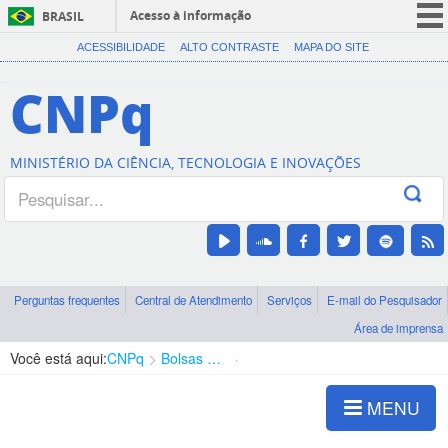
Acesso à informação
BRASIL
CORONAVÍRUS (COVID-19)
ACESSIBILIDADE
ALTO CONTRASTE
MAPA DO SITE
Participe
CNPq
Serviços
Legislação
MINISTÉRIO DA CIÊNCIA, TECNOLOGIA E INOVAÇÕES
Canais
Perguntas frequentes
Central de Atendimento
Serviços
E-mail do Pesquisador
Área de imprensa
Você está aqui:
CNPq
Bolsas e Auxílios Vigentes
Projetos de Pesquisa
MENU