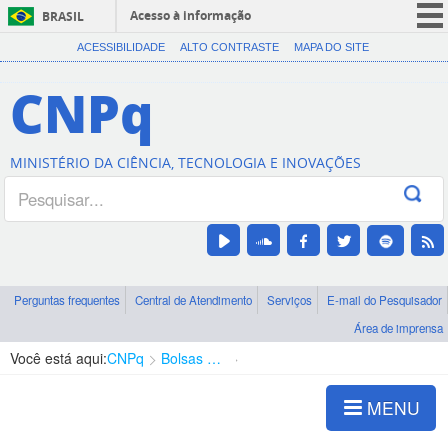
Acesso à informação
BRASIL
CORONAVÍRUS (COVID-19)
ACESSIBILIDADE
ALTO CONTRASTE
MAPA DO SITE
Participe
CNPq
Serviços
Legislação
MINISTÉRIO DA CIÊNCIA, TECNOLOGIA E INOVAÇÕES
Canais
Perguntas frequentes
Central de Atendimento
Serviços
E-mail do Pesquisador
Área de imprensa
Você está aqui:
CNPq
Bolsas e Auxílios Vigentes
Projetos de Pesquisa
MENU