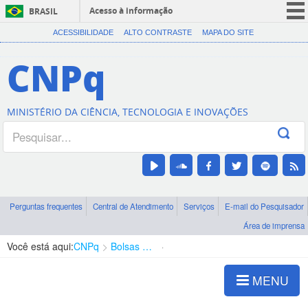
Acesso à informação
BRASIL
CORONAVÍRUS (COVID-19)
ACESSIBILIDADE
ALTO CONTRASTE
MAPA DO SITE
Participe
CNPq
Serviços
Legislação
MINISTÉRIO DA CIÊNCIA, TECNOLOGIA E INOVAÇÕES
Canais
Perguntas frequentes
Central de Atendimento
Serviços
E-mail do Pesquisador
Área de imprensa
Você está aqui:
CNPq
Bolsas e Auxílios Vigentes
Projetos de Pesquisa
MENU