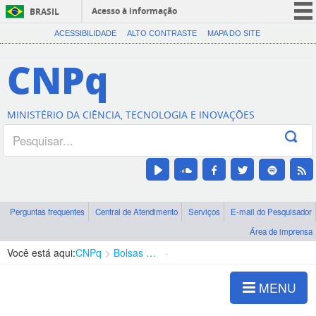
Acesso à informação
BRASIL
CORONAVÍRUS (COVID-19)
ACESSIBILIDADE
ALTO CONTRASTE
MAPA DO SITE
Participe
CNPq
Serviços
Legislação
MINISTÉRIO DA CIÊNCIA, TECNOLOGIA E INOVAÇÕES
Canais
Perguntas frequentes
Central de Atendimento
Serviços
E-mail do Pesquisador
Área de imprensa
Você está aqui:
CNPq
Bolsas e Auxílios Vigentes
Projetos de Pesquisa
MENU