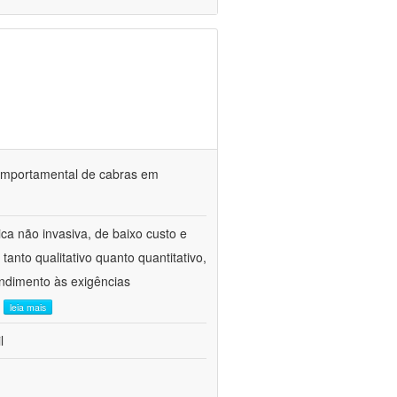
o comportamental de cabras em
ca não invasiva, de baixo custo e
tanto qualitativo quanto quantitativo,
ndimento às exigências
.
leia mais
l