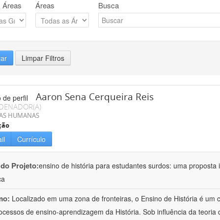
 Áreas
Áreas
Busca
rar
Limpar Filtros
Aaron Sena Cerqueira Reis
DENADOR(A)
IAS HUMANAS
ção
il
Currículo
 do Projeto:
ensino de história para estudantes surdos: uma proposta i
ca
mo:
Localizado em uma zona de fronteiras, o Ensino de História é um
ocessos de ensino-aprendizagem da História. Sob influência da teoria d