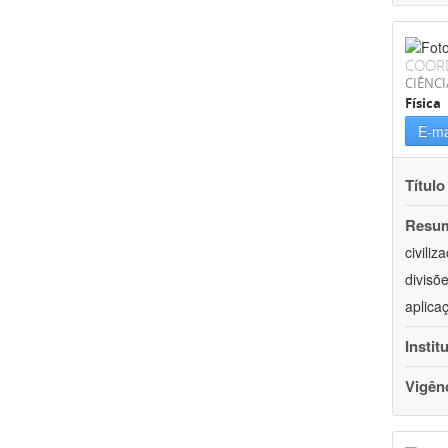
COOR
CIÊNCI
Física
E-ma
Título
Resu
civili
divisõ
aplica
Instit
Vigên