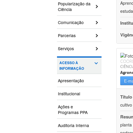
Aprend
Popularização da
Ciência
estuda
Comunicação
Instit
Vigên
Parcerias
Serviços
COOR
ACESSO À
CIÊNCI
INFORMAÇÃO
Agron
Apresentação
E-ma
Institucional
Título
cultiv
Ações e
Programas PPA
Resu
planta
Auditoria Interna
podend