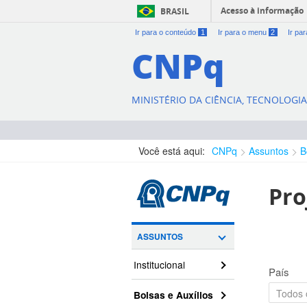
Acesso à informação
BRASIL
Ir para o conteúdo
1
Ir para o menu
2
Ir pa
CNPq
MINISTÉRIO DA CIÊNCIA, TECNOLOGI
Você está aqui:
CNPq
Assuntos
B
Pro
ASSUNTOS
Institucional
País
Bolsas e Auxílios