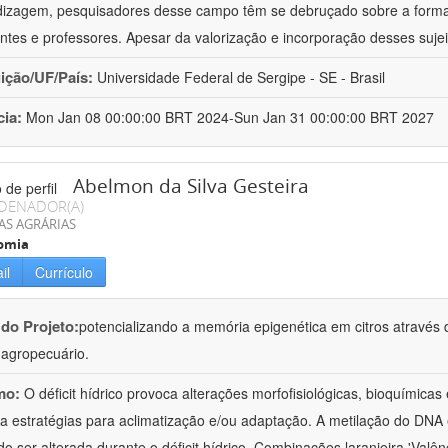
izagem, pesquisadores desse campo têm se debruçado sobre a formaç
ntes e professores. Apesar da valorização e incorporação desses sujei
uição/UF/País:
Universidade Federal de Sergipe - SE - Brasil
cia:
Mon Jan 08 00:00:00 BRT 2024-Sun Jan 31 00:00:00 BRT 2027
Abelmon da Silva Gesteira
DENADOR(A)
AS AGRÁRIAS
omia
il
Currículo
 do Projeto:
potencializando a memória epigenética em citros através d
o agropecuário.
mo:
O déficit hídrico provoca alterações morfofisiológicas, bioquímica
 a estratégias para aclimatização e/ou adaptação. A metilação do DNA 
o ser alterada durante o déficit hídrico. Combinações laranjeira 'Valên