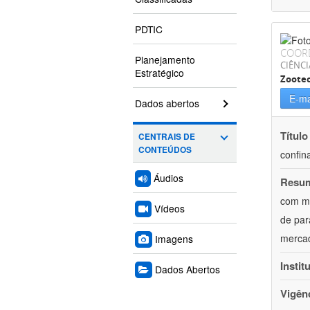
PDTIC
COOR
Planejamento
CIÊNCI
Estratégico
Zoote
E-ma
Dados abertos
Título
CENTRAIS DE
CONTEÚDOS
confin
Áudios
Resu
com mú
Vídeos
de par
mercad
Imagens
Instit
Dados Abertos
Vigên