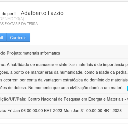
Adalberto Fazzio
DENADOR(A)
AS EXATAS E DA TERRA
il
Currículo
 do Projeto:
materials informatics
mo:
A habilidade de manusear e sintetizar materiais é de importância 
zações, a ponto de marcar eras da humanidade, como a idade da pedra, 
es ocorrem por conta da vantagem estratégica do domínio de materiais,
ções de defesa. No momento que uma civilização domina um materi
...
uição/UF/País:
Centro Nacional de Pesquisa em Energia e Materiais - S
cia:
Fri Jan 06 00:00:00 BRT 2023-Mon Jan 31 00:00:00 BRT 2028