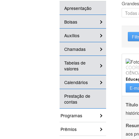
Grandes
Apresentação
Bolsas
Auxílios
Filt
Chamadas
Tabelas de
COOR
valores
CIÊNC
Educa
Calendários
E-ma
Prestação de
contas
Título
históri
Programas
Resu
Prêmios
aos pr