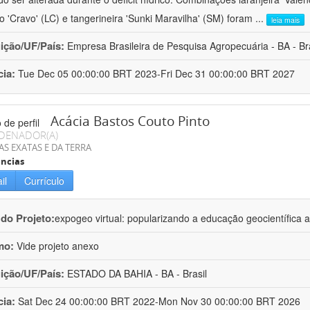
ro 'Cravo' (LC) e tangerineira 'Sunki Maravilha' (SM) foram
...
leia mais
uição/UF/País:
Empresa Brasileira de Pesquisa Agropecuária - BA - Bra
cia:
Tue Dec 05 00:00:00 BRT 2023-Fri Dec 31 00:00:00 BRT 2027
Acácia Bastos Couto Pinto
DENADOR(A)
AS EXATAS E DA TERRA
ncias
il
Currículo
 do Projeto:
expogeo virtual: popularizando a educação geocientífica a
mo:
Vide projeto anexo
uição/UF/País:
ESTADO DA BAHIA - BA - Brasil
cia:
Sat Dec 24 00:00:00 BRT 2022-Mon Nov 30 00:00:00 BRT 2026