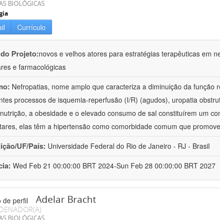
AS BIOLÓGICAS
gia
il
Currículo
 do Projeto:
novos e velhos atores para estratégias terapêuticas em nef
ares e farmacológicas
mo:
Nefropatias, nome amplo que caracteriza a diminuição da função r
ntes processos de isquemia-reperfusão (I/R) (agudos), uropatia obstrut
nutrição, a obesidade e o elevado consumo de sal constituírem um con
tares, elas têm a hipertensão como comorbidade comum que promov
uição/UF/País:
Universidade Federal do Rio de Janeiro - RJ - Brasil
cia:
Wed Feb 21 00:00:00 BRT 2024-Sun Feb 28 00:00:00 BRT 2027
Adelar Bracht
DENADOR(A)
AS BIOLÓGICAS