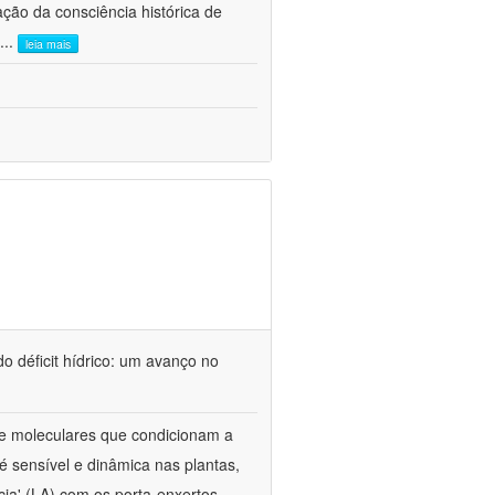
ão da consciência histórica de
...
leia mais
o déficit hídrico: um avanço no
s e moleculares que condicionam a
é sensível e dinâmica nas plantas,
cia' (LA) com os porta-enxertos