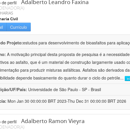
Adalberto Leandro Faxina
DENADOR(A)
HARIAS
aria Civil
il
Currículo
 do Projeto:
estudos para desenvolvimento de bioasfaltos para aplic
mo:
A motivação principal desta proposta de pesquisa é a necessidade
ativos ao asfalto, que é um material de construção largamente usado 
imentação para produzir misturas asfálticas. Asfaltos são derivados da
ibilidade depende basicamente do quanto durar o ciclo do petróle
...
le
uição/UF/País:
Universidade de São Paulo - SP - Brasil
cia:
Mon Jan 30 00:00:00 BRT 2023-Thu Dec 31 00:00:00 BRT 2026
Adalberto Ramon Vieyra
DENADOR(A)