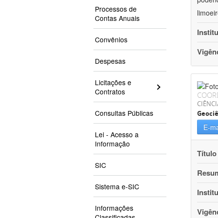
Processos de
limoei
Contas Anuais
Instit
Convênios
Vigên
Despesas
Licitações e
Contratos
COOR
CIÊNCI
Consultas Públicas
Geociê
E-ma
Lei - Acesso a
Informação
Título
SIC
Resu
Sistema e-SIC
Instit
Informações
Vigên
Classificadas