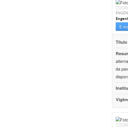
COOR
ENGEN
Engenh
E-ma
Título
Resu
altern
da pav
dispon
Instit
Vigên
COOR