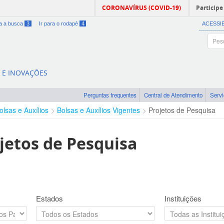
CORONAVÍRUS (COVID-19)
Participe
ra a busca
3
Ir para o rodapé
4
ACESSI
A E INOVAÇÕES
Perguntas frequentes
Central de Atendimento
Serv
olsas e Auxílios
Bolsas e Auxílios Vigentes
Projetos de Pesquisa
jetos de Pesquisa
Estados
Instituições