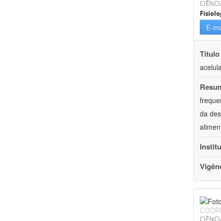
CIÊNCI
Fisiolo
E-ma
Título
acelul
Resu
freque
da des
alimen
Instit
Vigên
COOR
CIÊNCI