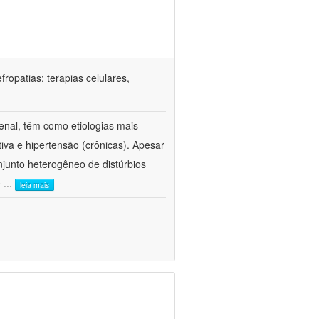
ropatias: terapias celulares,
enal, têm como etiologias mais
iva e hipertensão (crônicas). Apesar
junto heterogêneo de distúrbios
e
...
leia mais