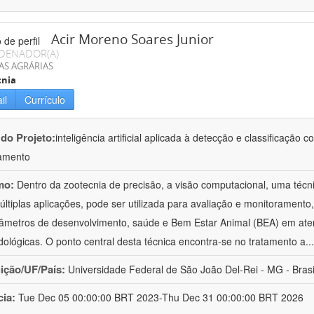
Acir Moreno Soares Junior
DENADOR(A)
AS AGRÁRIAS
cnia
il
Currículo
 do Projeto:
inteligência artificial aplicada à detecção e classificaçã
amento
mo:
Dentro da zootecnia de precisão, a visão computacional, uma técni
ltiplas aplicações, pode ser utilizada para avaliação e monitoramento, 
âmetros de desenvolvimento, saúde e Bem Estar Animal (BEA) em ate
ológicas. O ponto central desta técnica encontra-se no tratamento a
..
uição/UF/País:
Universidade Federal de São João Del-Rei - MG - Brasi
cia:
Tue Dec 05 00:00:00 BRT 2023-Thu Dec 31 00:00:00 BRT 2026