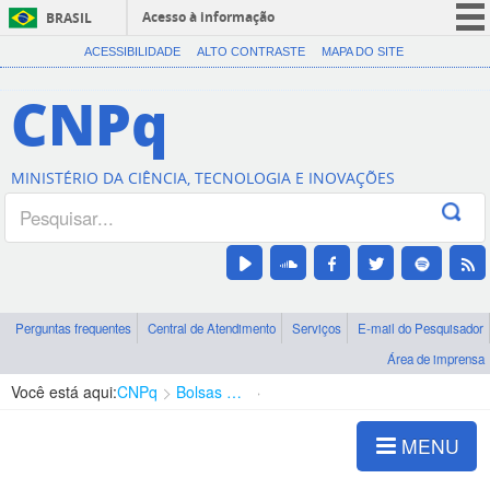
Acesso à informação
BRASIL
CORONAVÍRUS (COVID-19)
ACESSIBILIDADE
ALTO CONTRASTE
MAPA DO SITE
Participe
CNPq
Serviços
Legislação
MINISTÉRIO DA CIÊNCIA, TECNOLOGIA E INOVAÇÕES
Canais
Perguntas frequentes
Central de Atendimento
Serviços
E-mail do Pesquisador
Área de imprensa
Você está aqui:
CNPq
Bolsas e Auxílios Vigentes
Projetos de Pesquisa
MENU