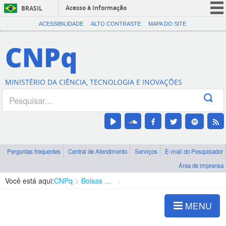
Acesso à informação
BRASIL
CORONAVÍRUS (COVID-19)
ACESSIBILIDADE
ALTO CONTRASTE
MAPA DO SITE
Participe
CNPq
Serviços
Legislação
MINISTÉRIO DA CIÊNCIA, TECNOLOGIA E INOVAÇÕES
Canais
Perguntas frequentes
Central de Atendimento
Serviços
E-mail do Pesquisador
Área de imprensa
Você está aqui:
CNPq
Bolsas e Auxílios Vigentes
Projetos de Pesquisa
MENU