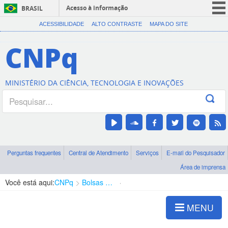
Acesso à informação
BRASIL
CORONAVÍRUS (COVID-19)
ACESSIBILIDADE
ALTO CONTRASTE
MAPA DO SITE
Participe
CNPq
Serviços
Legislação
MINISTÉRIO DA CIÊNCIA, TECNOLOGIA E INOVAÇÕES
Canais
Perguntas frequentes
Central de Atendimento
Serviços
E-mail do Pesquisador
Área de imprensa
Você está aqui:
CNPq
Bolsas e Auxílios Vigentes
Projetos de Pesquisa
MENU