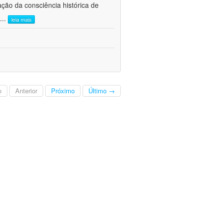
ão da consciência histórica de
...
leia mais
o
Anterior
Próximo
Último →