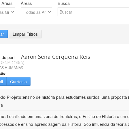
 Áreas
Áreas
Busca
rar
Limpar Filtros
Aaron Sena Cerqueira Reis
DENADOR(A)
IAS HUMANAS
ção
il
Currículo
 do Projeto:
ensino de história para estudantes surdos: uma proposta i
ca
mo:
Localizado em uma zona de fronteiras, o Ensino de História é um
ocessos de ensino-aprendizagem da História. Sob influência da teoria d