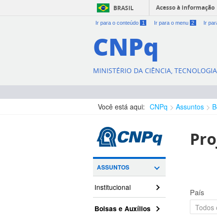
Acesso à informação
BRASIL
Ir para o conteúdo
1
Ir para o menu
2
Ir pa
CNPq
MINISTÉRIO DA CIÊNCIA, TECNOLOGI
Você está aqui:
CNPq
Assuntos
B
Pro
ASSUNTOS
Institucional
País
Bolsas e Auxílios