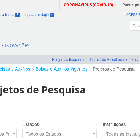
CORONAVÍRUS (COVID-19)
Participe
ra a busca
3
Ir para o rodapé
4
ACESSI
A E INOVAÇÕES
Perguntas frequentes
Central de Atendimento
Serv
olsas e Auxílios
Bolsas e Auxílios Vigentes
Projetos de Pesquisa
jetos de Pesquisa
Estados
Instituições