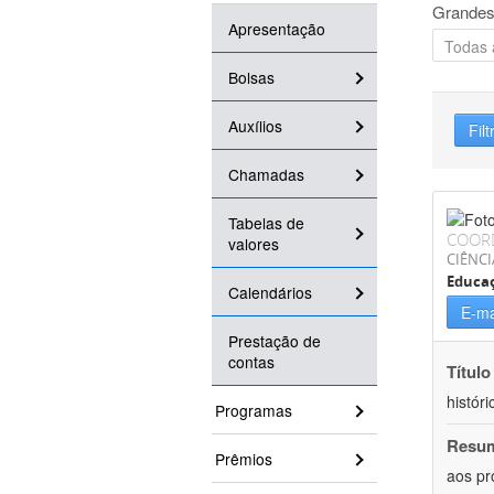
Grandes
Apresentação
Bolsas
Auxílios
Filt
Chamadas
Tabelas de
COOR
valores
CIÊNC
Educa
Calendários
E-ma
Prestação de
contas
Título
históri
Programas
Resu
Prêmios
aos pr