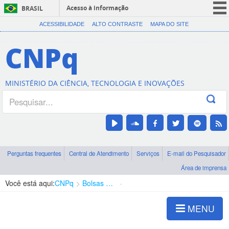
Acesso à informação
BRASIL
CORONAVÍRUS (COVID-19)
ACESSIBILIDADE
ALTO CONTRASTE
MAPA DO SITE
Participe
CNPq
Serviços
Legislação
MINISTÉRIO DA CIÊNCIA, TECNOLOGIA E INOVAÇÕES
Canais
Perguntas frequentes
Central de Atendimento
Serviços
E-mail do Pesquisador
Área de imprensa
Você está aqui:
CNPq
Bolsas e Auxílios Vigentes
Projetos de Pesquisa
MENU