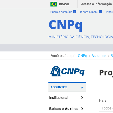
Acesso à informação
BRASIL
Ir para o conteúdo
1
Ir para o menu
2
Ir pa
CNPq
MINISTÉRIO DA CIÊNCIA, TECNOLOGI
Você está aqui:
CNPq
Assuntos
B
Pro
ASSUNTOS
Institucional
País
Bolsas e Auxílios