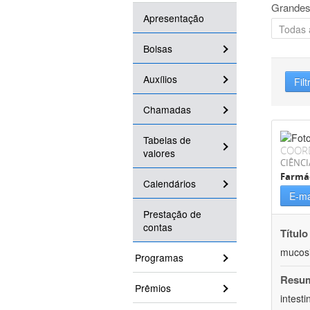
Grandes
Apresentação
Bolsas
Auxílios
Filt
Chamadas
Tabelas de
COOR
valores
CIÊNCI
Farmá
Calendários
E-ma
Prestação de
contas
Título
mucosit
Programas
Resu
Prêmios
intest