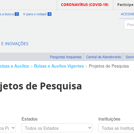
CORONAVÍRUS (COVID-19)
Participe
ra a busca
3
Ir para o rodapé
4
ACESSI
A E INOVAÇÕES
Perguntas frequentes
Central de Atendimento
Serv
olsas e Auxílios
Bolsas e Auxílios Vigentes
Projetos de Pesquisa
jetos de Pesquisa
Estados
Instituições