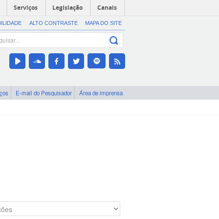
Serviços
Legislação
Canais
BILIDADE
ALTO CONTRASTE
MAPA DO SITE
iços
E-mail do Pesquisador
Área de imprensa