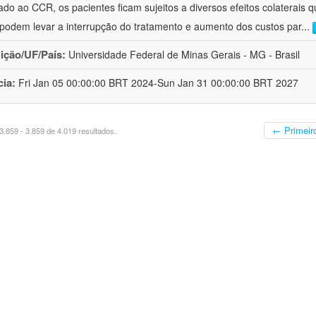
ado ao CCR, os pacientes ficam sujeitos a diversos efeitos colaterai
 podem levar a interrupção do tratamento e aumento dos custos par
...
uição/UF/País:
Universidade Federal de Minas Gerais - MG - Brasil
cia:
Fri Jan 05 00:00:00 BRT 2024-Sun Jan 31 00:00:00 BRT 2027
← Primeir
.859 - 3.859 de 4.019 resultados.