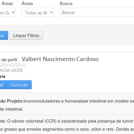
 Áreas
Áreas
Busca
rar
Limpar Filtros
Valbert Nascimento Cardoso
DENADOR(A)
AS DA SAÚDE
cia
il
Currículo
 do Projeto:
imunomoduladores e homeostase intestinal em modelo exp
e intestinal.
mo:
O câncer colorretal (CCR) é caracterizado pela presença de tumor
ino grosso que envolve segmentos como o ceco, cólon e reto. Devido ao