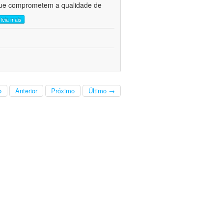
s que comprometem a qualidade de
leia mais
o
Anterior
Próximo
Último →