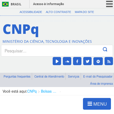
Acesso à informação
BRASIL
CORONAVÍRUS (COVID-19)
ACESSIBILIDADE
ALTO CONTRASTE
MAPA DO SITE
Participe
CNPq
Serviços
Legislação
MINISTÉRIO DA CIÊNCIA, TECNOLOGIA E INOVAÇÕES
Canais
Perguntas frequentes
Central de Atendimento
Serviços
E-mail do Pesquisador
Área de imprensa
Você está aqui:
CNPq
Bolsas e Auxílios Vigentes
Projetos de Pesquisa
MENU