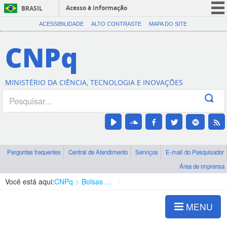
Acesso à informação
BRASIL
CORONAVÍRUS (COVID-19)
ACESSIBILIDADE
ALTO CONTRASTE
MAPA DO SITE
Participe
CNPq
Serviços
Legislação
MINISTÉRIO DA CIÊNCIA, TECNOLOGIA E INOVAÇÕES
Canais
Perguntas frequentes
Central de Atendimento
Serviços
E-mail do Pesquisador
Área de imprensa
Você está aqui:
CNPq
Bolsas e Auxílios Vigentes
Projetos de Pesquisa
MENU