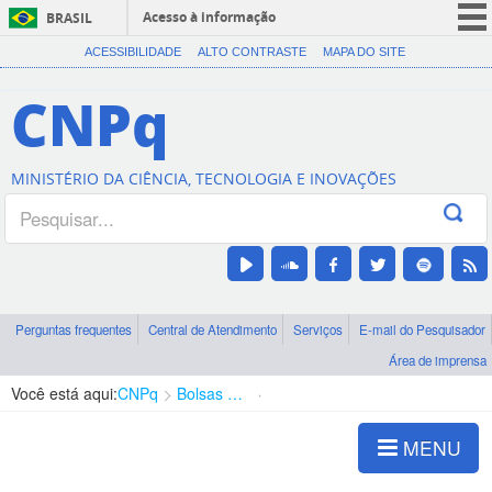
Acesso à informação
BRASIL
CORONAVÍRUS (COVID-19)
ACESSIBILIDADE
ALTO CONTRASTE
MAPA DO SITE
Participe
CNPq
Serviços
Legislação
MINISTÉRIO DA CIÊNCIA, TECNOLOGIA E INOVAÇÕES
Canais
Perguntas frequentes
Central de Atendimento
Serviços
E-mail do Pesquisador
Área de imprensa
Você está aqui:
CNPq
Bolsas e Auxílios Vigentes
Projetos de Pesquisa
MENU