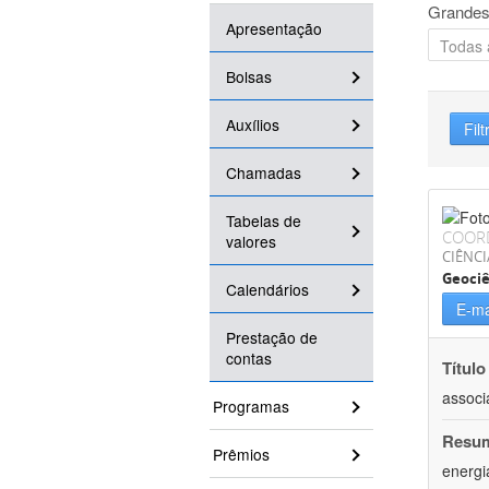
Grandes
Apresentação
Bolsas
Auxílios
Filt
Chamadas
Tabelas de
COOR
valores
CIÊNCI
Geociê
Calendários
E-ma
Prestação de
contas
Título
associ
Programas
Resu
Prêmios
energi