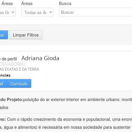
 Áreas
Áreas
Busca
rar
Limpar Filtros
Adriana Gioda
DENADOR(A)
AS EXATAS E DA TERRA
ncias
il
Currículo
 do Projeto:
poluição do ar exterior-interior em ambiente urbano: mon
ados
mo:
Com o rápido crescimento da economia e populacional, uma enorm
a, água e alimentos) é necessária em nossa sociedade para sustentar 