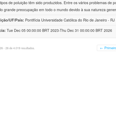
 tipos de poluição têm sido produzidos. Entre os vários problemas de p
o grande preocupação em todo o mundo devido à sua natureza gener
uição/UF/País:
Pontifícia Universidade Católica do Rio de Janeiro - RJ -
cia:
Tue Dec 05 00:00:00 BRT 2023-Thu Dec 31 00:00:00 BRT 2026
← Primeir
6 - 26 de 4.019 resultados.