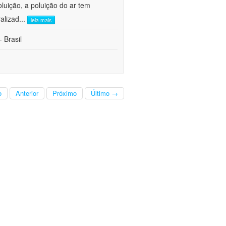
oluição, a poluição do ar tem
alizad
...
leia mais
 Brasil
o
Anterior
Próximo
Último →