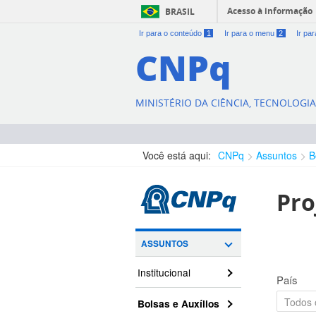
Acesso à informação
BRASIL
Ir para o conteúdo
1
Ir para o menu
2
Ir pa
CNPq
MINISTÉRIO DA CIÊNCIA, TECNOLOGI
Você está aqui:
CNPq
Assuntos
B
Pro
ASSUNTOS
Institucional
País
Bolsas e Auxílios