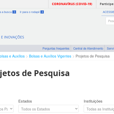
CORONAVÍRUS (COVID-19)
Participe
ra a busca
3
Ir para o rodapé
4
ACESSI
A E INOVAÇÕES
Perguntas frequentes
Central de Atendimento
Serv
olsas e Auxílios
Bolsas e Auxílios Vigentes
Projetos de Pesquisa
jetos de Pesquisa
Estados
Instituições