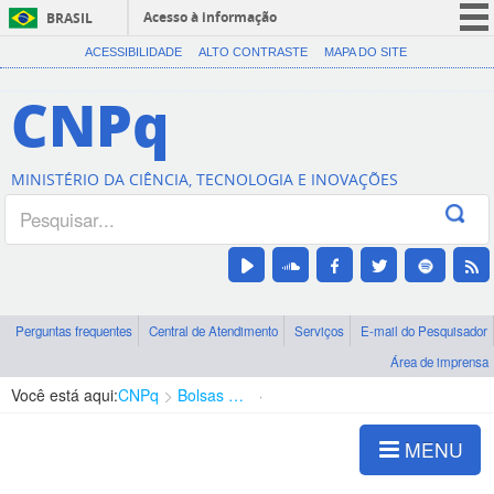
Acesso à informação
BRASIL
CORONAVÍRUS (COVID-19)
ACESSIBILIDADE
ALTO CONTRASTE
MAPA DO SITE
Participe
CNPq
Serviços
Legislação
MINISTÉRIO DA CIÊNCIA, TECNOLOGIA E INOVAÇÕES
Canais
Perguntas frequentes
Central de Atendimento
Serviços
E-mail do Pesquisador
Área de imprensa
Você está aqui:
CNPq
Bolsas e Auxílios Vigentes
Projetos de Pesquisa
MENU