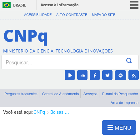
Acesso à informação
BRASIL
CORONAVÍRUS (COVID-19)
ACESSIBILIDADE
ALTO CONTRASTE
MAPA DO SITE
Participe
CNPq
Serviços
Legislação
MINISTÉRIO DA CIÊNCIA, TECNOLOGIA E INOVAÇÕES
Canais
Perguntas frequentes
Central de Atendimento
Serviços
E-mail do Pesquisador
Área de imprensa
Você está aqui:
CNPq
Bolsas e Auxílios Vigentes
Projetos de Pesquisa
MENU