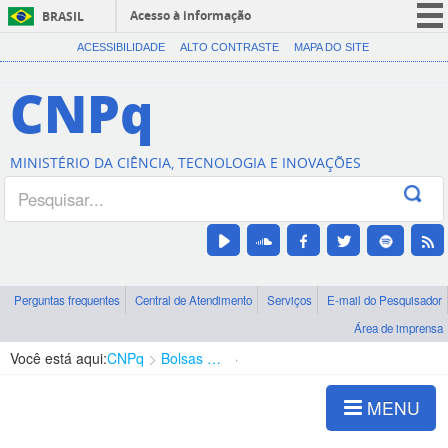
Acesso à informação
BRASIL
CORONAVÍRUS (COVID-19)
ACESSIBILIDADE
ALTO CONTRASTE
MAPA DO SITE
Participe
CNPq
Serviços
Legislação
MINISTÉRIO DA CIÊNCIA, TECNOLOGIA E INOVAÇÕES
Canais
Perguntas frequentes
Central de Atendimento
Serviços
E-mail do Pesquisador
Área de imprensa
Você está aqui:
CNPq
Bolsas e Auxílios Vigentes
Projetos de Pesquisa
MENU