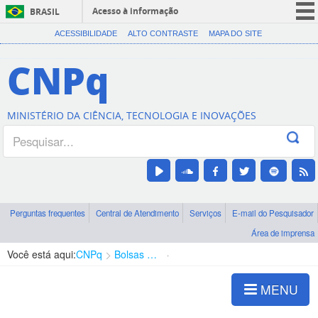
Acesso à informação
BRASIL
CORONAVÍRUS (COVID-19)
ACESSIBILIDADE
ALTO CONTRASTE
MAPA DO SITE
Participe
CNPq
Serviços
Legislação
MINISTÉRIO DA CIÊNCIA, TECNOLOGIA E INOVAÇÕES
Canais
Perguntas frequentes
Central de Atendimento
Serviços
E-mail do Pesquisador
Área de imprensa
Você está aqui:
CNPq
Bolsas e Auxílios Vigentes
Projetos de Pesquisa
MENU