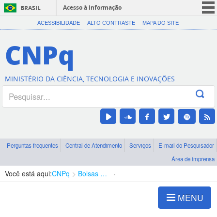
Acesso à informação
BRASIL
CORONAVÍRUS (COVID-19)
ACESSIBILIDADE
ALTO CONTRASTE
MAPA DO SITE
Participe
CNPq
Serviços
Legislação
MINISTÉRIO DA CIÊNCIA, TECNOLOGIA E INOVAÇÕES
Canais
Perguntas frequentes
Central de Atendimento
Serviços
E-mail do Pesquisador
Área de imprensa
Você está aqui:
CNPq
Bolsas e Auxílios Vigentes
Projetos de Pesquisa
MENU