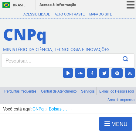
Acesso à informação
BRASIL
CORONAVÍRUS (COVID-19)
ACESSIBILIDADE
ALTO CONTRASTE
MAPA DO SITE
Participe
CNPq
Serviços
Legislação
MINISTÉRIO DA CIÊNCIA, TECNOLOGIA E INOVAÇÕES
Canais
Perguntas frequentes
Central de Atendimento
Serviços
E-mail do Pesquisador
Área de imprensa
Você está aqui:
CNPq
Bolsas e Auxílios Vigentes
Projetos de Pesquisa
MENU