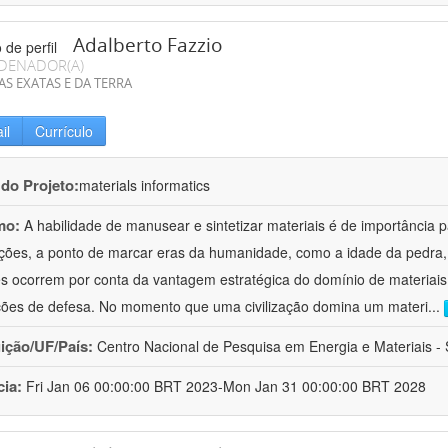
Adalberto Fazzio
DENADOR(A)
AS EXATAS E DA TERRA
il
Currículo
 do Projeto:
materials informatics
mo:
A habilidade de manusear e sintetizar materiais é de importância 
zações, a ponto de marcar eras da humanidade, como a idade da pedra, 
es ocorrem por conta da vantagem estratégica do domínio de materiais,
ções de defesa. No momento que uma civilização domina um materi
...
uição/UF/País:
Centro Nacional de Pesquisa em Energia e Materiais - S
cia:
Fri Jan 06 00:00:00 BRT 2023-Mon Jan 31 00:00:00 BRT 2028