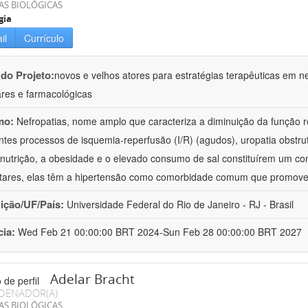
AS BIOLÓGICAS
gia
il
Currículo
 do Projeto:
novos e velhos atores para estratégias terapêuticas em nef
ares e farmacológicas
mo:
Nefropatias, nome amplo que caracteriza a diminuição da função r
ntes processos de isquemia-reperfusão (I/R) (agudos), uropatia obstrut
nutrição, a obesidade e o elevado consumo de sal constituírem um con
tares, elas têm a hipertensão como comorbidade comum que promov
uição/UF/País:
Universidade Federal do Rio de Janeiro - RJ - Brasil
cia:
Wed Feb 21 00:00:00 BRT 2024-Sun Feb 28 00:00:00 BRT 2027
Adelar Bracht
DENADOR(A)
AS BIOLÓGICAS