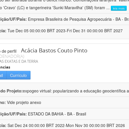
ro 'Cravo' (LC) e tangerineira 'Sunki Maravilha' (SM) foram
...
leia mais
uição/UF/País:
Empresa Brasileira de Pesquisa Agropecuária - BA - Bra
cia:
Tue Dec 05 00:00:00 BRT 2023-Fri Dec 31 00:00:00 BRT 2027
Acácia Bastos Couto Pinto
DENADOR(A)
AS EXATAS E DA TERRA
ncias
il
Currículo
 do Projeto:
expogeo virtual: popularizando a educação geocientífica a
mo:
Vide projeto anexo
uição/UF/País:
ESTADO DA BAHIA - BA - Brasil
cia:
Sat Dec 24 00:00:00 BRT 2022-Mon Nov 30 00:00:00 BRT 2026