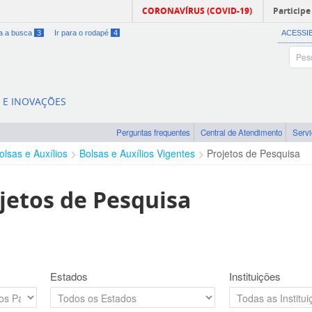
CORONAVÍRUS (COVID-19)
Participe
ra a busca
3
Ir para o rodapé
4
ACESSI
A E INOVAÇÕES
Perguntas frequentes
Central de Atendimento
Serv
olsas e Auxílios
Bolsas e Auxílios Vigentes
Projetos de Pesquisa
jetos de Pesquisa
Estados
Instituições