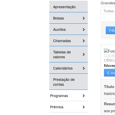
Grandes
Apresentação
Bolsas
Auxílios
Filt
Chamadas
Tabelas de
COOR
valores
CIÊNC
Educa
Calendários
E-ma
Prestação de
contas
Título
históri
Programas
Resu
Prêmios
aos pr