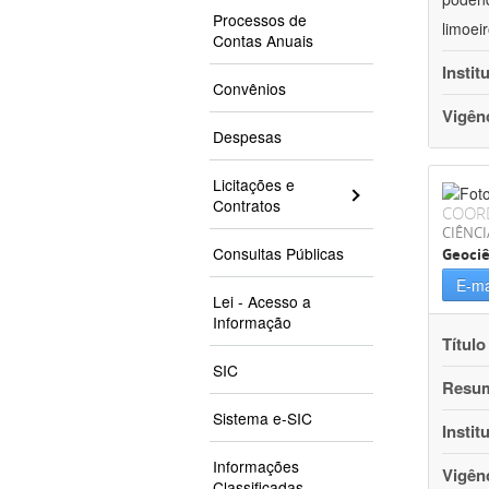
Processos de
limoei
Contas Anuais
Instit
Convênios
Vigên
Despesas
Licitações e
Contratos
COOR
CIÊNCI
Consultas Públicas
Geociê
E-ma
Lei - Acesso a
Informação
Título
SIC
Resu
Sistema e-SIC
Instit
Informações
Vigên
Classificadas