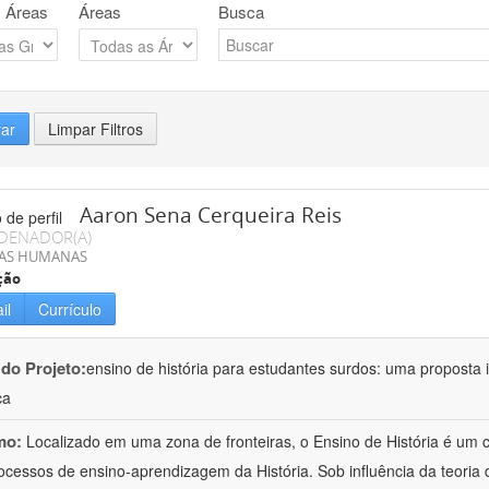
 Áreas
Áreas
Busca
rar
Limpar Filtros
Aaron Sena Cerqueira Reis
DENADOR(A)
IAS HUMANAS
ção
il
Currículo
 do Projeto:
ensino de história para estudantes surdos: uma proposta i
ca
mo:
Localizado em uma zona de fronteiras, o Ensino de História é um
ocessos de ensino-aprendizagem da História. Sob influência da teoria d