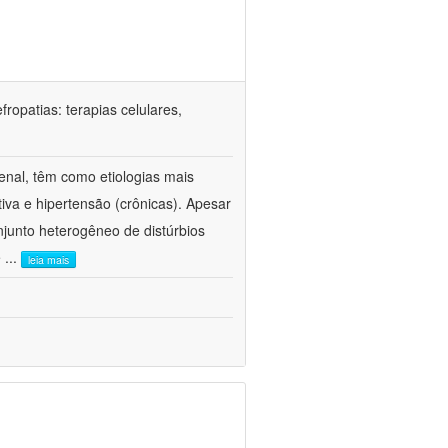
ropatias: terapias celulares,
enal, têm como etiologias mais
iva e hipertensão (crônicas). Apesar
junto heterogêneo de distúrbios
e
...
leia mais