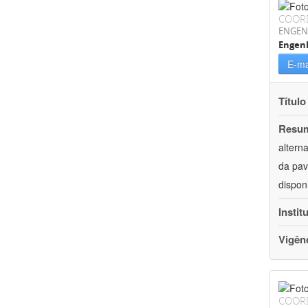
COOR
ENGEN
Engenh
E-ma
Título
Resu
altern
da pav
dispon
Instit
Vigên
COOR