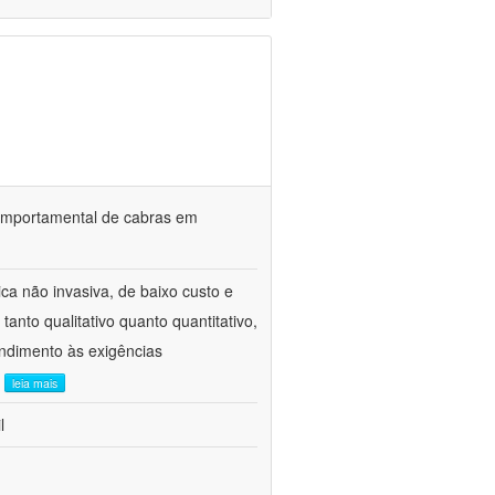
o comportamental de cabras em
ca não invasiva, de baixo custo e
tanto qualitativo quanto quantitativo,
ndimento às exigências
.
leia mais
l