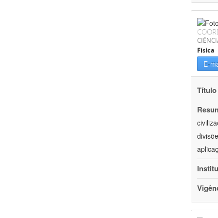
COOR
CIÊNCI
Física
E-ma
Título
Resu
civili
divisõ
aplica
Instit
Vigên