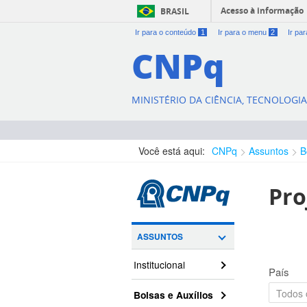
Acesso à informação
BRASIL
Ir para o conteúdo
1
Ir para o menu
2
Ir pa
CNPq
MINISTÉRIO DA CIÊNCIA, TECNOLOGI
Você está aqui:
CNPq
Assuntos
B
Pro
ASSUNTOS
Institucional
País
Bolsas e Auxílios