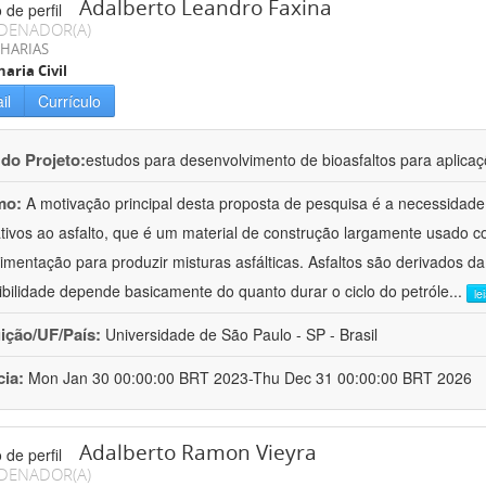
Adalberto Leandro Faxina
DENADOR(A)
HARIAS
aria Civil
il
Currículo
 do Projeto:
estudos para desenvolvimento de bioasfaltos para aplic
mo:
A motivação principal desta proposta de pesquisa é a necessidade
ativos ao asfalto, que é um material de construção largamente usado 
imentação para produzir misturas asfálticas. Asfaltos são derivados da
ibilidade depende basicamente do quanto durar o ciclo do petróle
...
le
uição/UF/País:
Universidade de São Paulo - SP - Brasil
cia:
Mon Jan 30 00:00:00 BRT 2023-Thu Dec 31 00:00:00 BRT 2026
Adalberto Ramon Vieyra
DENADOR(A)