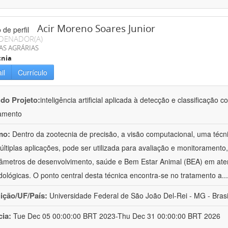
Acir Moreno Soares Junior
DENADOR(A)
AS AGRÁRIAS
cnia
il
Currículo
 do Projeto:
inteligência artificial aplicada à detecção e classificaçã
amento
mo:
Dentro da zootecnia de precisão, a visão computacional, uma técni
ltiplas aplicações, pode ser utilizada para avaliação e monitoramento, 
âmetros de desenvolvimento, saúde e Bem Estar Animal (BEA) em ate
ológicas. O ponto central desta técnica encontra-se no tratamento a
..
uição/UF/País:
Universidade Federal de São João Del-Rei - MG - Brasi
cia:
Tue Dec 05 00:00:00 BRT 2023-Thu Dec 31 00:00:00 BRT 2026