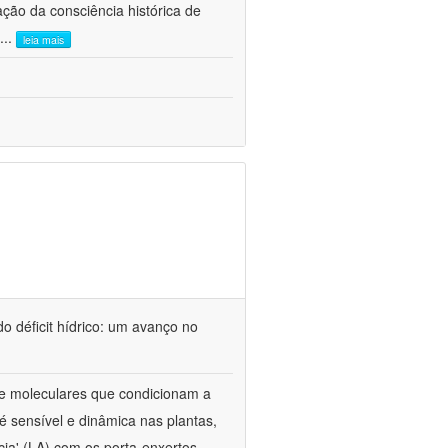
ão da consciência histórica de
...
leia mais
o déficit hídrico: um avanço no
s e moleculares que condicionam a
é sensível e dinâmica nas plantas,
cia' (LA) com os porta-enxertos