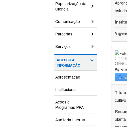
Aprend
Popularização da
Ciência
estuda
Comunicação
Instit
Vigên
Parcerias
Serviços
COOR
ACESSO À
CIÊNCI
INFORMAÇÃO
Agron
Apresentação
E-ma
Institucional
Título
cultiv
Ações e
Programas PPA
Resu
planta
Auditoria Interna
podend