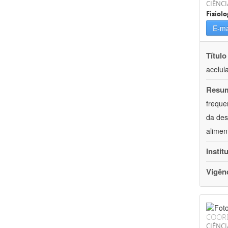
CIÊNCI
Fisiolo
E-ma
Título
acelul
Resu
freque
da des
alimen
Instit
Vigên
COOR
CIÊNCI