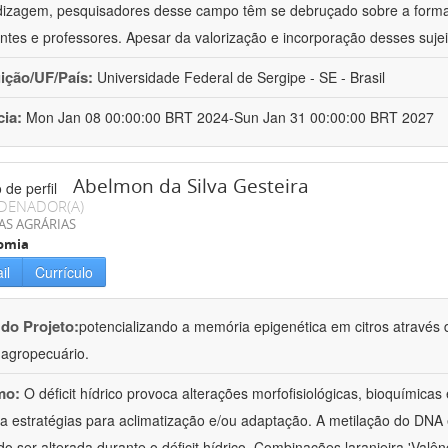
izagem, pesquisadores desse campo têm se debruçado sobre a formaç
ntes e professores. Apesar da valorização e incorporação desses sujei
uição/UF/País:
Universidade Federal de Sergipe - SE - Brasil
cia:
Mon Jan 08 00:00:00 BRT 2024-Sun Jan 31 00:00:00 BRT 2027
Abelmon da Silva Gesteira
DENADOR(A)
AS AGRÁRIAS
omia
il
Currículo
 do Projeto:
potencializando a memória epigenética em citros através d
o agropecuário.
mo:
O déficit hídrico provoca alterações morfofisiológicas, bioquímica
 a estratégias para aclimatização e/ou adaptação. A metilação do DNA 
o ser alterada durante o déficit hídrico. Combinações laranjeira 'Valên