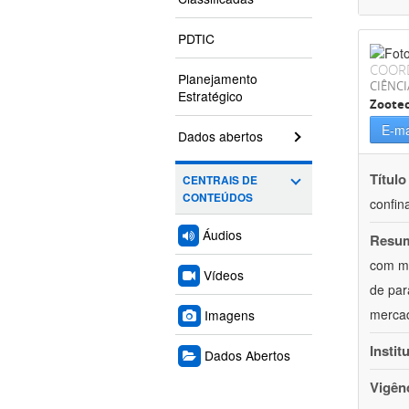
PDTIC
COOR
Planejamento
CIÊNCI
Estratégico
Zoote
E-ma
Dados abertos
Título
CENTRAIS DE
CONTEÚDOS
confin
Áudios
Resu
com mú
Vídeos
de par
mercad
Imagens
Instit
Dados Abertos
Vigên