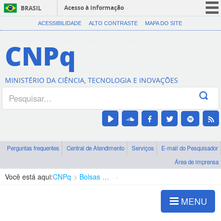
Acesso à informação
BRASIL
CORONAVÍRUS (COVID-19)
ACESSIBILIDADE
ALTO CONTRASTE
MAPA DO SITE
Participe
CNPq
Serviços
Legislação
MINISTÉRIO DA CIÊNCIA, TECNOLOGIA E INOVAÇÕES
Canais
Perguntas frequentes
Central de Atendimento
Serviços
E-mail do Pesquisador
Área de imprensa
Você está aqui:
CNPq
Bolsas e Auxílios Vigentes
Projetos de Pesquisa
MENU