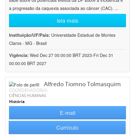
sabe sobre os potenciais efeitos da DP sobre a incidência e
a progressão da caquexia associada ao câncer (CAC).
...
leia mais
Instituição/UF/País:
Universidade Estadual de Montes
Claros - MG - Brasil
Vigência:
Wed Dec 27 00:00:00 BRT 2023-Fri Dec 31
00:00:00 BRT 2027
Alfredo Tiomno Tolmasquim
COORDENADOR(A)
CIÊNCIAS HUMANAS
História
E-mail
Currículo