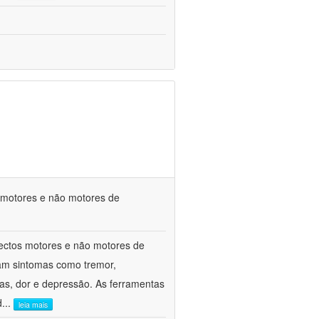
s motores e não motores de
spectos motores e não motores de
am sintomas como tremor,
ivas, dor e depressão. As ferramentas
d
...
leia mais