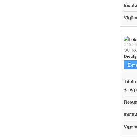
Instit
Vigên
COOR
OUTRA
Divulg
E-ma
Título
de equ
Resu
Instit
Vigên