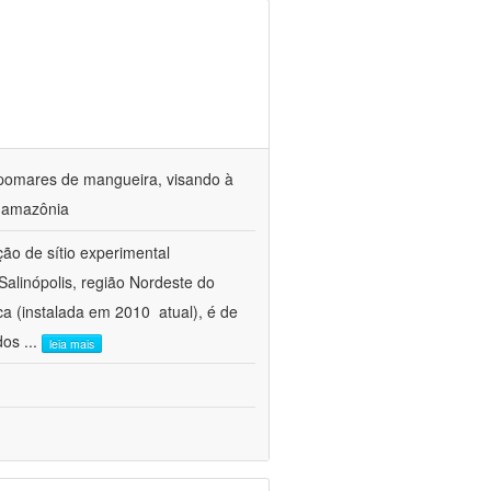
 pomares de mangueira, visando à
a amazônia
ção de sítio experimental
Salinópolis, região Nordeste do
 (instalada em 2010  atual), é de
 dos
...
leia mais