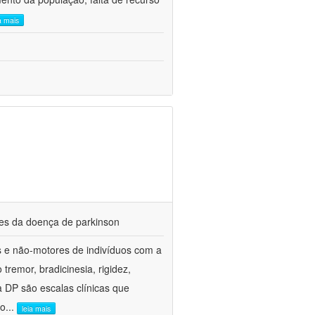
a mais
res da doença de parkinson
es e não-motores de indivíduos com a
emor, bradicinesia, rigidez,
 a DP são escalas clínicas que
co
...
leia mais