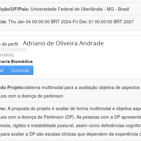
uição/UF/País:
Universidade Federal de Uberlândia - MG - Brasil
cia:
Thu Jan 04 00:00:00 BRT 2024-Fri Dec 31 00:00:00 BRT 2027
Adriano de Oliveira Andrade
DENADOR(A)
HARIAS
haria Biomédica
il
Currículo
 do Projeto:
sistema multimodal para a avaliação objetiva de aspecto
duos com a doença de parkinson
mo:
A proposta do projeto é avaliar de forma multimodal e objetiva a
duos com a doença de Parkinson (DP). As pessoas com a DP apresent
inesia, rigidez e instabilidade postural, assim como deficiências cognit
s para avaliar a DP são escalas clínicas que dependem da experiência 