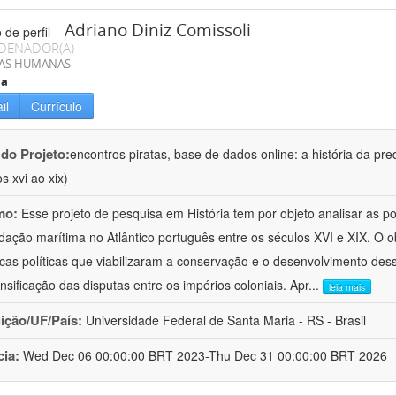
Adriano Diniz Comissoli
DENADOR(A)
IAS HUMANAS
ia
il
Currículo
 do Projeto:
encontros piratas, base de dados online: a história da pre
s xvi ao xix)
mo:
Esse projeto de pesquisa em História tem por objeto analisar as 
dação marítima no Atlântico português entre os séculos XVI e XIX. O ob
cas políticas que viabilizaram a conservação e o desenvolvimento dess
ensificação das disputas entre os impérios coloniais. Apr
...
leia mais
uição/UF/País:
Universidade Federal de Santa Maria - RS - Brasil
cia:
Wed Dec 06 00:00:00 BRT 2023-Thu Dec 31 00:00:00 BRT 2026