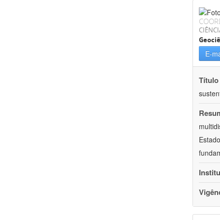
COOR
CIÊNCI
Geociê
E-ma
Título
susten
Resu
multid
Estado
fundam
Instit
Vigên