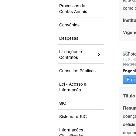
Processos de
como o
Contas Anuais
Instit
Convênios
Vigên
Despesas
Licitações e
Contratos
COOR
ENGEN
Consultas Públicas
Engen
E-ma
Lei - Acesso a
Informação
Título
SIC
Resu
doença
Sistema e-SIC
defici
Informações
depend
Classificadas