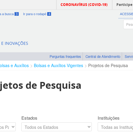
CORONAVÍRUS (COVID-19)
Participe
ra a busca
3
Ir para o rodapé
4
ACESSI
A E INOVAÇÕES
Perguntas frequentes
Central de Atendimento
Serv
olsas e Auxílios
Bolsas e Auxílios Vigentes
Projetos de Pesquisa
jetos de Pesquisa
Estados
Instituições