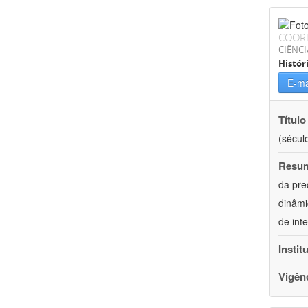
COOR
CIÊNC
Histór
E-ma
Título
(século
Resu
da pre
dinâmi
de int
Instit
Vigên