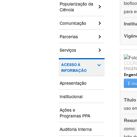
bioflo
Popularização da
Ciência
para e
Comunicação
Instit
Vigên
Parcerias
Serviços
COOR
ACESSO À
ENGEN
INFORMAÇÃO
Engen
Apresentação
E-ma
Institucional
Título
uso em
Ações e
Programas PPA
Resu
como: 
Auditoria Interna
falta 