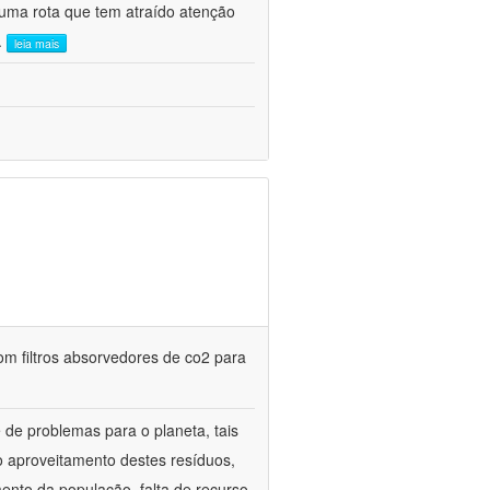
uma rota que tem atraído atenção
..
leia mais
m filtros absorvedores de co2 para
de problemas para o planeta, tais
o aproveitamento destes resíduos,
mento da população, falta de recurso