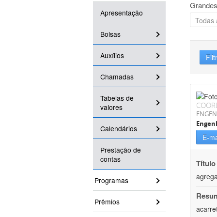
Grandes
Apresentação
Bolsas
Auxílios
Filt
Chamadas
Tabelas de
COOR
valores
ENGEN
Engen
Calendários
E-ma
Prestação de
contas
Título
agrega
Programas
Resu
Prêmios
acarre