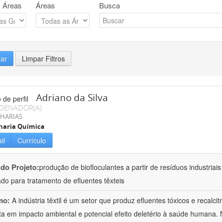
 Áreas
Áreas
Busca
rar
Limpar Filtros
Adriano da Silva
DENADOR(A)
HARIAS
haria Química
il
Currículo
 do Projeto:
produção de biofloculantes a partir de resíduos industriai
do para tratamento de efluentes têxteis
mo:
A indústria têxtil é um setor que produz efluentes tóxicos e recalc
ta em impacto ambiental e potencial efeito deletério à saúde humana. 