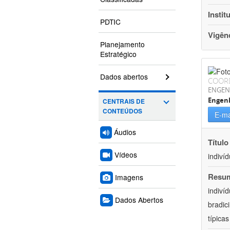
Instit
PDTIC
Vigên
Planejamento
Estratégico
Dados abertos
COOR
ENGEN
Engen
CENTRAIS DE
CONTEÚDOS
E-ma
Áudios
Título
Vídeos
indiví
Resu
Imagens
indiví
Dados Abertos
bradic
típica