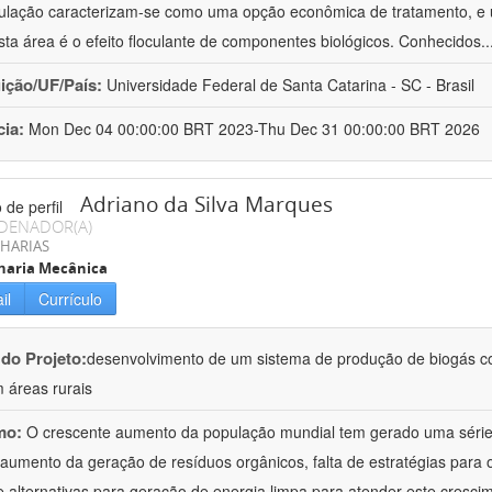
culação caracterizam-se como uma opção econômica de tratamento, e 
sta área é o efeito floculante de componentes biológicos. Conhecidos
.
uição/UF/País:
Universidade Federal de Santa Catarina - SC - Brasil
cia:
Mon Dec 04 00:00:00 BRT 2023-Thu Dec 31 00:00:00 BRT 2026
Adriano da Silva Marques
DENADOR(A)
HARIAS
haria Mecânica
il
Currículo
 do Projeto:
desenvolvimento de um sistema de produção de biogás co
 áreas rurais
mo:
O crescente aumento da população mundial tem gerado uma série 
aumento da geração de resíduos orgânicos, falta de estratégias para 
de alternativas para geração de energia limpa para atender este cresci