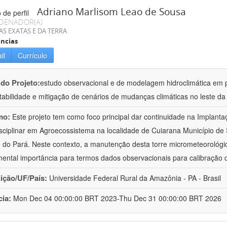
Adriano Marlisom Leao de Sousa
DENADOR(A)
AS EXATAS E DA TERRA
ncias
il
Currículo
 do Projeto:
estudo observacional e de modelagem hidroclimática em
tabilidade e mitigação de cenários de mudanças climáticas no leste d
mo:
Este projeto tem como foco principal dar continuidade na Implanta
isciplinar em Agroecossistema na localidade de Cuiarana Município de 
 do Pará. Neste contexto, a manutenção desta torre micrometeorológica
ental importância para termos dados observacionais para calibração
uição/UF/País:
Universidade Federal Rural da Amazônia - PA - Brasil
cia:
Mon Dec 04 00:00:00 BRT 2023-Thu Dec 31 00:00:00 BRT 2026