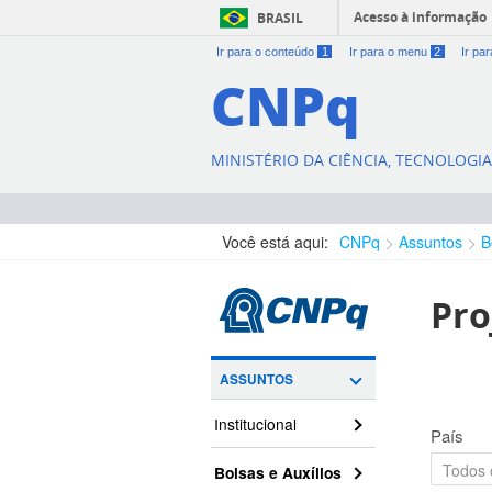
Acesso à informação
BRASIL
Ir para o conteúdo
1
Ir para o menu
2
Ir pa
CNPq
MINISTÉRIO DA CIÊNCIA, TECNOLOGI
Você está aqui:
CNPq
Assuntos
B
Pro
ASSUNTOS
Institucional
País
Bolsas e Auxílios