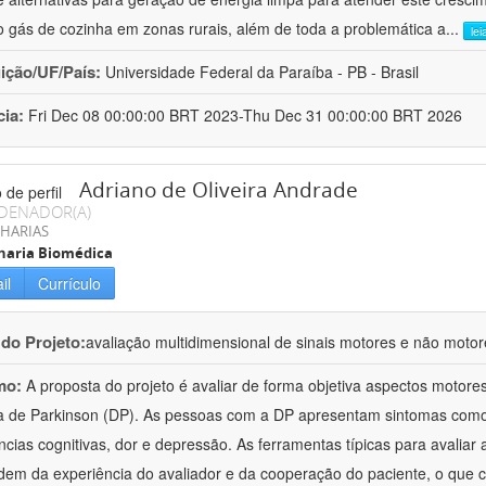
 gás de cozinha em zonas rurais, além de toda a problemática a
...
lei
uição/UF/País:
Universidade Federal da Paraíba - PB - Brasil
cia:
Fri Dec 08 00:00:00 BRT 2023-Thu Dec 31 00:00:00 BRT 2026
Adriano de Oliveira Andrade
DENADOR(A)
HARIAS
haria Biomédica
il
Currículo
 do Projeto:
avaliação multidimensional de sinais motores e não moto
mo:
A proposta do projeto é avaliar de forma objetiva aspectos motor
 de Parkinson (DP). As pessoas com a DP apresentam sintomas como tr
ências cognitivas, dor e depressão. As ferramentas típicas para avaliar
em da experiência do avaliador e da cooperação do paciente, o que 