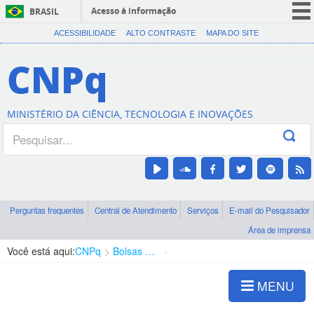
Acesso à informação
BRASIL
CORONAVÍRUS (COVID-19)
ACESSIBILIDADE
ALTO CONTRASTE
MAPA DO SITE
Participe
CNPq
Serviços
Legislação
MINISTÉRIO DA CIÊNCIA, TECNOLOGIA E INOVAÇÕES
Canais
Perguntas frequentes
Central de Atendimento
Serviços
E-mail do Pesquisador
Área de imprensa
Você está aqui:
CNPq
Bolsas e Auxílios Vigentes
Projetos de Pesquisa
MENU