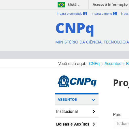
Acesso à informação
BRASIL
Ir para o conteúdo
1
Ir para o menu
2
Ir pa
CNPq
MINISTÉRIO DA CIÊNCIA, TECNOLOGI
Você está aqui:
CNPq
Assuntos
B
Pro
ASSUNTOS
Institucional
País
Bolsas e Auxílios