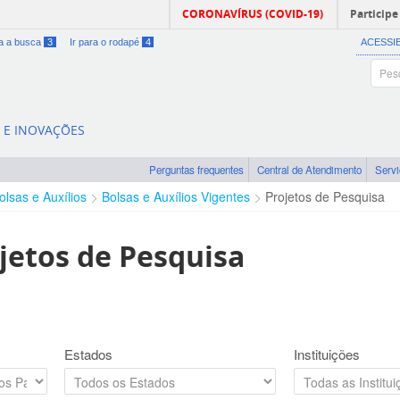
CORONAVÍRUS (COVID-19)
Participe
ra a busca
3
Ir para o rodapé
4
ACESSI
A E INOVAÇÕES
Perguntas frequentes
Central de Atendimento
Serv
olsas e Auxílios
Bolsas e Auxílios Vigentes
Projetos de Pesquisa
jetos de Pesquisa
Estados
Instituições