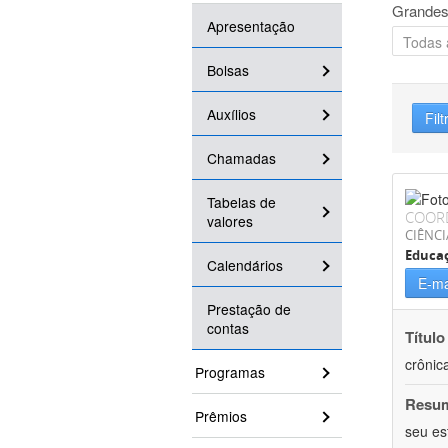
Grandes
Apresentação
Bolsas
Auxílios
Filt
Chamadas
Tabelas de
COOR
valores
CIÊNCI
Educaç
Calendários
E-ma
Prestação de
contas
Título
crônic
Programas
Resu
Prêmios
seu es