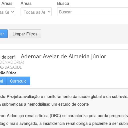
 Áreas
Áreas
Busca
rar
Limpar Filtros
Ademar Avelar de Almeida Júnior
DENADOR(A)
AS DA SAÚDE
ão Física
il
Currículo
 do Projeto:
avaliação e monitoramento da saúde global e da sobrevi
a submetidas a hemodiálise: um estudo de coorte
mo:
A doença renal crônica (DRC) se caracteriza pela perda progressiv
tágio mais avançado, a insuficiência renal obriga o paciente a ser subm