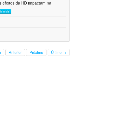
s efeitos da HD impactam na
eia mais
o
Anterior
Próximo
Último →