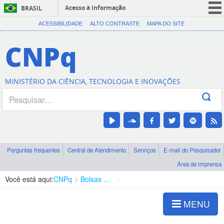
Acesso à informação
BRASIL
CORONAVÍRUS (COVID-19)
ACESSIBILIDADE
ALTO CONTRASTE
MAPA DO SITE
Participe
CNPq
Serviços
Legislação
MINISTÉRIO DA CIÊNCIA, TECNOLOGIA E INOVAÇÕES
Canais
Perguntas frequentes
Central de Atendimento
Serviços
E-mail do Pesquisador
Área de imprensa
Você está aqui:
CNPq
Bolsas e Auxílios Vigentes
Projetos de Pesquisa
MENU