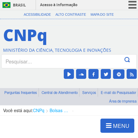
Acesso à informação
BRASIL
CORONAVÍRUS (COVID-19)
ACESSIBILIDADE
ALTO CONTRASTE
MAPA DO SITE
Participe
CNPq
Serviços
Legislação
MINISTÉRIO DA CIÊNCIA, TECNOLOGIA E INOVAÇÕES
Canais
Perguntas frequentes
Central de Atendimento
Serviços
E-mail do Pesquisador
Área de imprensa
Você está aqui:
CNPq
Bolsas e Auxílios Vigentes
Projetos de Pesquisa
MENU