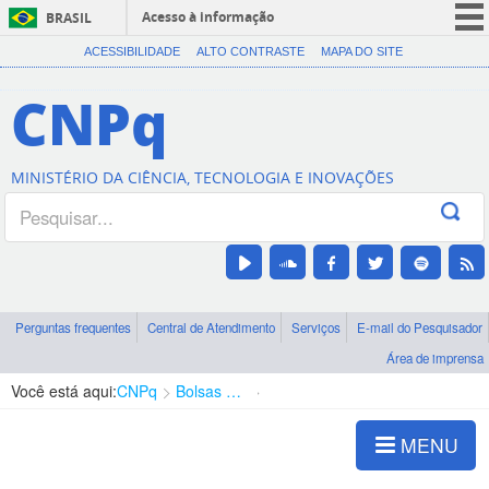
Acesso à informação
BRASIL
CORONAVÍRUS (COVID-19)
ACESSIBILIDADE
ALTO CONTRASTE
MAPA DO SITE
Participe
CNPq
Serviços
Legislação
MINISTÉRIO DA CIÊNCIA, TECNOLOGIA E INOVAÇÕES
Canais
Perguntas frequentes
Central de Atendimento
Serviços
E-mail do Pesquisador
Área de imprensa
Você está aqui:
CNPq
Bolsas e Auxílios Vigentes
Projetos de Pesquisa
MENU