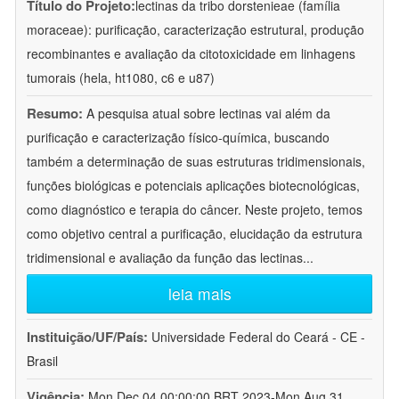
Título do Projeto:
lectinas da tribo dorstenieae (família
moraceae): purificação, caracterização estrutural, produção
recombinantes e avaliação da citotoxicidade em linhagens
tumorais (hela, ht1080, c6 e u87)
Resumo:
A pesquisa atual sobre lectinas vai além da
purificação e caracterização físico-química, buscando
também a determinação de suas estruturas tridimensionais,
funções biológicas e potenciais aplicações biotecnológicas,
como diagnóstico e terapia do câncer. Neste projeto, temos
como objetivo central a purificação, elucidação da estrutura
tridimensional e avaliação da função das lectinas
...
leia mais
Instituição/UF/País:
Universidade Federal do Ceará - CE -
Brasil
Vigência:
Mon Dec 04 00:00:00 BRT 2023-Mon Aug 31