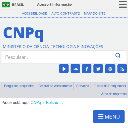
Acesso à informação
BRASIL
CORONAVÍRUS (COVID-19)
ACESSIBILIDADE
ALTO CONTRASTE
MAPA DO SITE
Participe
CNPq
Serviços
Legislação
MINISTÉRIO DA CIÊNCIA, TECNOLOGIA E INOVAÇÕES
Canais
Perguntas frequentes
Central de Atendimento
Serviços
E-mail do Pesquisador
Área de imprensa
Você está aqui:
CNPq
Bolsas e Auxílios Vigentes
Projetos de Pesquisa
MENU